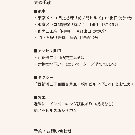
交通手段
■電車
・東京メトロ 日比谷線「虎ノ門ヒルズ」B3出口 徒歩3分
・東京メトロ 銀座線「虎ノ門」1番出口 徒歩5分
・都営三田線「内幸町」A3a出口 徒歩6分
・JR・各線「新橋」烏森口 徒歩12分
■アクセス目印
・西新橋二丁目西交差点そば
・建物の地下1階（エレベーター／階段でB1へ）
■タクシー
「西新橋二丁目西交差点・親和ビル 地下1階」とお伝え
■お車
近隣にコインパーキング複数あり（提携なし）
虎ノ門ヒルズ駅から278m
予約・お問い合わせ