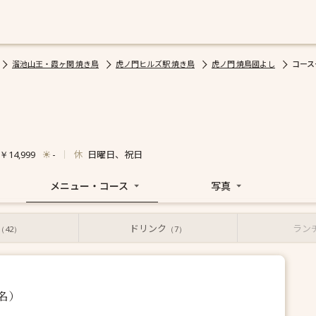
溜池山王・霞ヶ関 焼き鳥
虎ノ門ヒルズ駅 焼き鳥
虎ノ門 焼鳥國よし
コース
休
日曜日、祝日
￥14,999
-
メニュー・コース
写真
ドリンク
ラン
（42）
（7）
名）