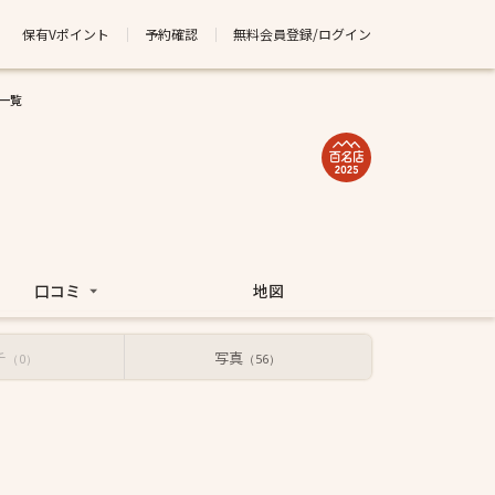
保有Vポイント
予約確認
無料会員登録/ログイン
一覧
口コミ
地図
チ
写真
（0）
（56）