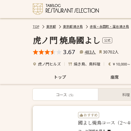
TOP
東京都
東京都 焼き鳥
赤坂・永田町・溜池 焼き鳥
虎ノ門 焼鳥國よし
公式
3.67
人
人
483
30702
虎ノ門ヒルズ
焼き鳥、鳥料理
￥10,000～
トップ
座席
コース
コース
料理
（5）
おすすめ
國よし焼鳥コース（2〜4
コース詳細を見る