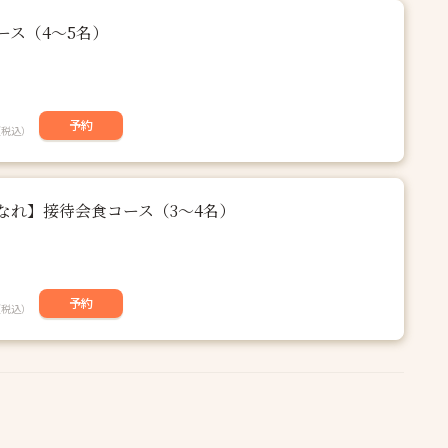
ース（4〜5名）
予約
（税込）
なれ】接待会食コース（3〜4名）
予約
（税込）