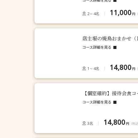
11,000
2～4名
円
店主堀の焼鳥おまかせ（1
コース詳細を見る
14,800
1～4名
円
【個室確約】接待会食コ
コース詳細を見る
14,800
3名
円
（税