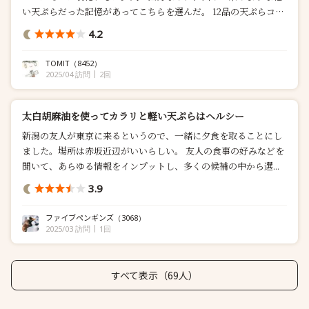
い天ぷらだった記憶があってこちらを選んだ。 12品の天ぷらコ
ー...
4.2
TOMIT
（8452）
2025/04 訪問
2回
太白胡麻油を使ってカラリと軽い天ぷらはヘルシー
新潟の友人が東京に来るというので、一緒に夕食を取ることにし
ました。場所は赤坂近辺がいいらしい。 友人の食事の好みなどを
聞いて、あらゆる情報をインプットし、多くの候補の中から選...
3.9
ファイブペンギンズ
（3068）
2025/03 訪問
1回
すべて表示（69人）