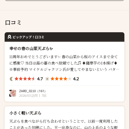
口コミ
ピックアップ！口コミ
幸せの春の山菜天ぷら✨
11周年おめでとうございます✨ 春の山菜から桜のアイスまで全て
に感激♡ 当日は蕗の薹の食べ放題でした♫ ♦︎薩摩芋の1本揚げ♦︎
※事前予約 マイケルジャクソン氏が愛してやまないという バター
を塗ったMJ仕立てを堪能しました ほくほくでしっとりなめら
4.7
4.2
か、ほっぺが落ちます 皮はサ...
ZARD_0210
（161）
2026/03 訪問
7回
小さく軽い天ぷら
天ぷらを食べながら打ち合わせということで、以前一度利用した
ことがあった初穂にした。天一出身なのに、山の上系のような軽