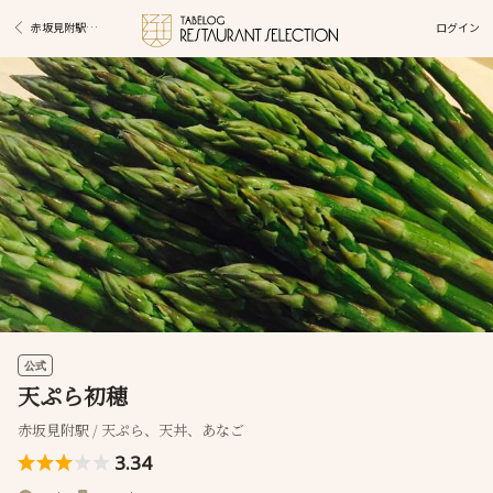
ログイン
赤坂見附駅グルメ
公式
天ぷら初穂
赤坂見附駅 / 天ぷら、天丼、あなご
3.34