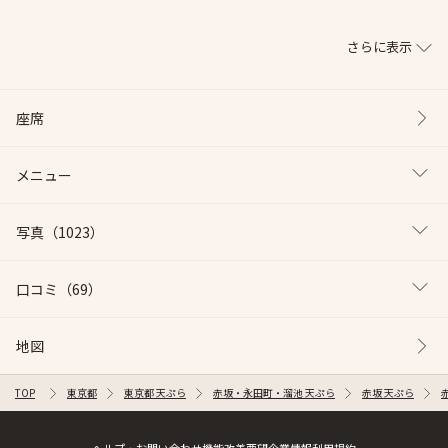
さらに表示
座席
メニュー
写真
（1023）
口コミ
（69）
地図
TOP
東京都
東京都 天ぷら
赤坂・永田町・溜池 天ぷら
赤坂 天ぷら