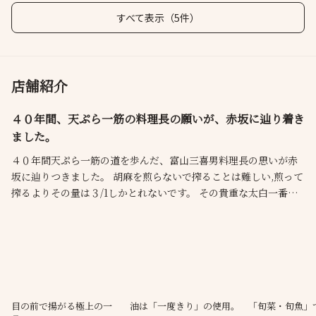
すべて表示（5件）
店舗紹介
４０年間、天ぷら一筋の料理長の願いが、赤坂に辿り着き
ました。
４０年間天ぷら一筋の道を歩んだ、富山三喜男料理長の思いが赤
坂に辿りつきました。 胡麻を煎らないで搾ることは難しい,煎って
搾るよりその量は３/1しかとれないです。 その貴重な太白一番搾
りごま油を一度だけ使用するだけで、とても軽い揚げ物で仕上が
ることができ、本来持ってる素材ごとの本当のおいしさを引き出
すことが可能です。 食べることで、体を元に返させるを目指し、
食材の良さを素直に体に取り入れられること、
目の前で揚がる極上の一
油は「一度きり」の使用。
「旬菜・旬魚」