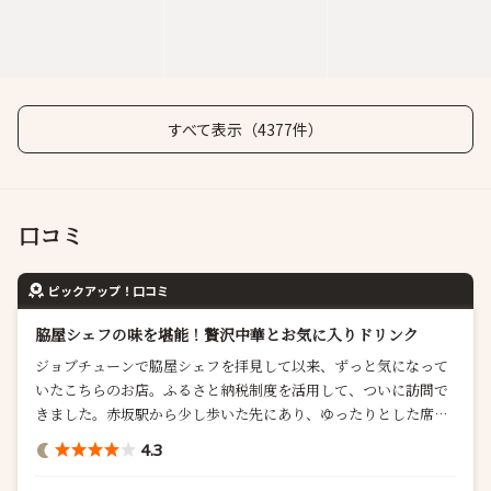
すべて表示（4377件）
口コミ
ピックアップ！口コミ
脇屋シェフの味を堪能！贅沢中華とお気に入りドリンク
ジョブチューンで脇屋シェフを拝見して以来、ずっと気になって
いたこちらのお店。ふるさと納税制度を活用して、ついに訪問で
きました。赤坂駅から少し歩いた先にあり、ゆったりとした席で
落ち着いた雰囲気。 お料理の中でも特に印象に残ったのは、ヨシ
4.3
キリザメの胸びれを使った上海風煮込み。旨みたっぷりのスープ
に...