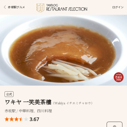
ログイン
赤坂駅グルメ
公式
ワキヤ 一笑美茶樓
（Wakiya イチエミチャロウ）
赤坂駅 / 中華料理、四川料理
3.67