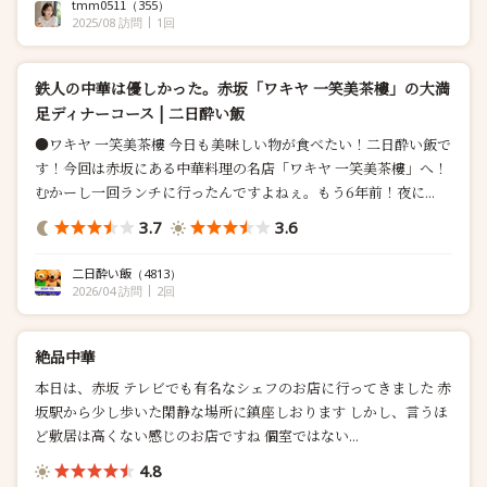
tmm0511
（355）
2025/08 訪問
1回
鉄人の中華は優しかった。赤坂「ワキヤ 一笑美茶樓」の大満
足ディナーコース | 二日酔い飯
●ワキヤ 一笑美茶樓 今日も美味しい物が食べたい！二日酔い飯で
す！今回は赤坂にある中華料理の名店「ワキヤ 一笑美茶樓」へ！
むかーし一回ランチに行ったんですよねぇ。もう6年前！夜に...
3.7
3.6
二日酔い飯
（4813）
2026/04 訪問
2回
絶品中華️
本日は、赤坂 テレビでも有名なシェフのお店に行ってきました️ 赤
坂駅から少し歩いた閑静な場所に鎮座しおります️ しかし、言うほ
ど敷居は高くない感じのお店ですね 個室ではない...
4.8