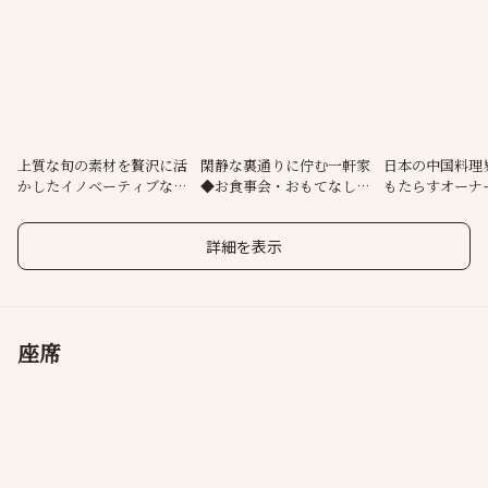
理に使用する食材は、北海道産をはじめ四季が生み出した上質な
恵みの数々。シェフのセンスが光るイノベーティブな味わいをご
体験ください。店内は3フロアに分かれ各々特別な世界観を付与。
都会の中心で洗練されたひとときを心ゆくまで。
上質な旬の素材を贅沢に活
閑静な裏通りに佇む一軒家
日本の中国料理
かしたイノベーティブな中
◆お食事会・おもてなしに
もたらすオーナ
国料理の数々
最適な空間
脇屋友詞
詳細を表示
座席