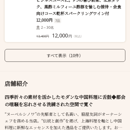
ビジネスユースに。9つの喜び前菜、北京ダッ
ク、黒酢ミルフィーユ酢豚を愉しむ接待・会食
向けコース乾杯スパークリングワイン付
12,000円
7品
2～30名
12,000
円
13,400円
（税込）
すべて表示（10件）
店舗紹介
四季折々の素材を活かしたモダンな中国料理に舌鼓◆都会
の喧騒を忘れさせる洗練された空間で寛ぐ
“ヌーベルシノワ”の先駆者として名高い、脇屋友詞がオーナーシ
ェフを務める当店。“伝統と創作”を掲げ、上海料理を軸とし中国
料理に新鮮なエッセンスを加えた逸品をご提供いたします。お料