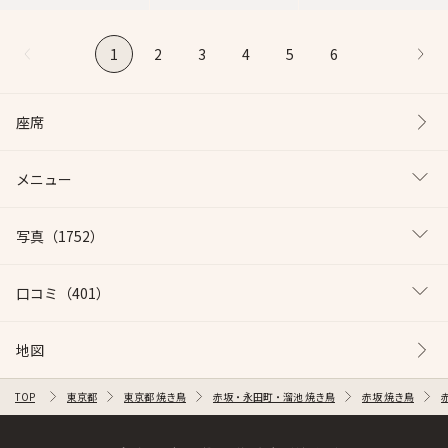
1
2
3
4
5
6
座席
メニュー
写真
（1752）
口コミ
（401）
地図
TOP
東京都
東京都 焼き鳥
赤坂・永田町・溜池 焼き鳥
赤坂 焼き鳥