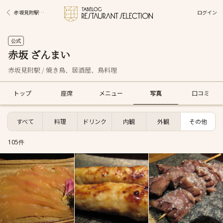
ログイン
赤坂見附駅グルメ
公式
赤坂 ざんまい
赤坂見附駅 / 焼き鳥、居酒屋、鳥料理
トップ
座席
メニュー
写真
口コミ
すべて
料理
ドリンク
内観
外観
その他
105件