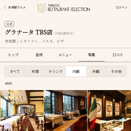
ログイン
赤坂駅グルメ
公式
グラナータ TBS店
（GRANATA）
赤坂駅 / イタリアン、パスタ、ピザ
トップ
座席
メニュー
写真
口コミ
すべて
料理
ドリンク
内観
外観
その他
46件