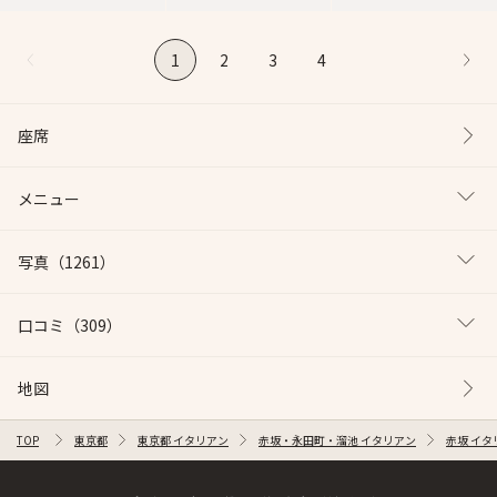
1
2
3
4
座席
メニュー
写真
（1261）
口コミ
（309）
地図
TOP
東京都
東京都 イタリアン
赤坂・永田町・溜池 イタリアン
赤坂 イタ