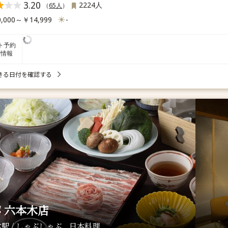
3.20
2224人
（
65人
）
,000～￥14,999
-
ト予約
席情報
きる日付を確認する
 六本木店
駅 / しゃぶしゃぶ、日本料理