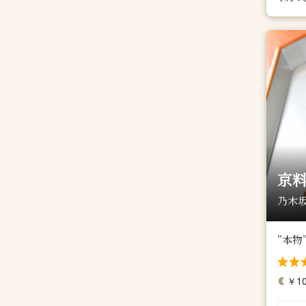
京料
乃木坂
”本
￥10