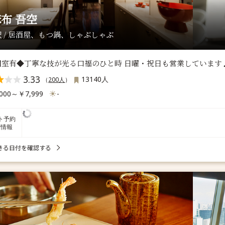
布 吾空
 / 居酒屋、もつ鍋、しゃぶしゃぶ
個室有◆丁寧な技が光る口福のひと時 日曜・祝日も営業しています
3.33
13140人
（
200人
）
000～￥7,999
-
ト予約
席情報
きる日付を確認する