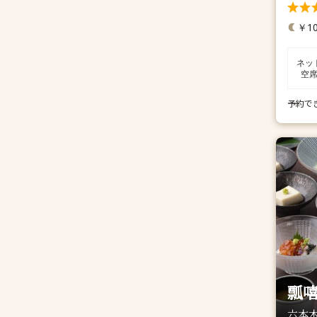
￥10
ネッ
空
予約で
瓢嘻
六本木