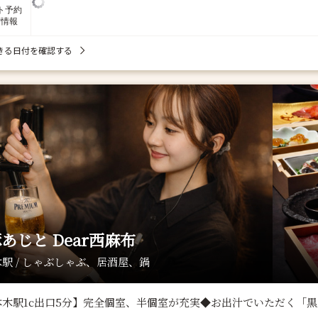
ト予約
席情報
きる日付を確認する
あじと Dear西麻布
駅 / しゃぶしゃぶ、居酒屋、鍋
本木駅1c出口5分】完全個室、半個室が充実◆お出汁でいただく「