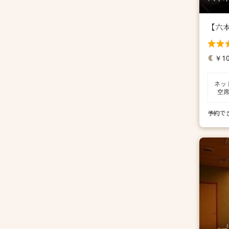
【六
￥10
ネッ
空
予約で