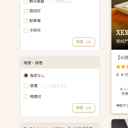
飲み放題
3時間以上
貸切可
駐車場
子供可
XEX
御成門
検索
（
）
20
【4
喫煙・禁煙
￥15
指定なし
禁煙
分煙を含む
ネッ
空
喫煙可
予約で
検索
（
）
20