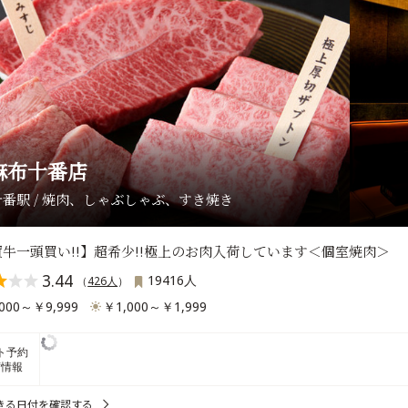
麻布十番店
番駅 / 焼肉、しゃぶしゃぶ、すき焼き
牛一頭買い!!】超希少!!極上のお肉入荷しています＜個室焼肉＞
3.44
19416人
（
426人
）
000～￥9,999
￥1,000～￥1,999
ト予約
席情報
きる日付を確認する