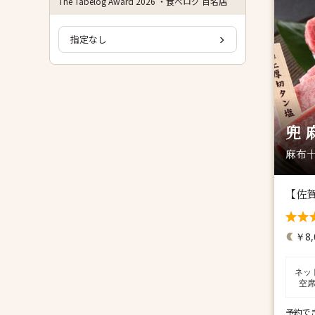
The Tabelog Award 2026 ・食べログ 百名店
指定なし
兜 
麻布十
【佐賀
￥8,
ネッ
空
予約で