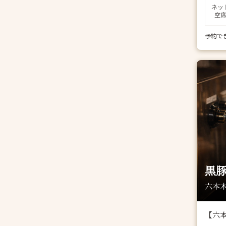
ネッ
空
予約で
黒豚
六本木
【六