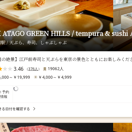
 ATAGO GREEN HILLS / tempura & sushi 
駅 / 天ぷら、寿司、しゃぶしゃぶ
2階の絶景】江戸前寿司と天ぷらを東京の景色とともにお楽しみくだ
3.46
19062人
（
376人
）
,000～￥19,999
￥4,000～￥4,999
ト予約
席情報
きる日付を確認する