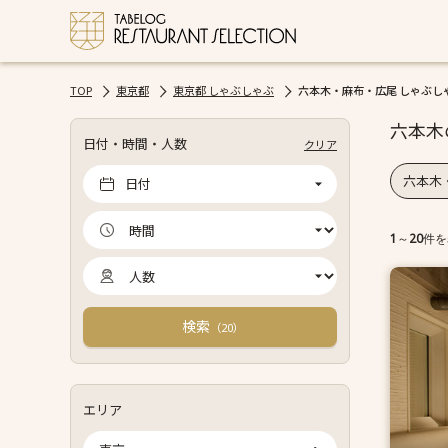
TOP
東京都
東京都 しゃぶしゃぶ
六本木・麻布・広尾 しゃぶし
六本木
日付・時間・人数
クリア
六本木
日付
1
～
20
件を
検索
（
）
20
エリア