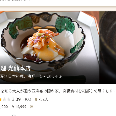
理 光仙本店
駅 / 日本料理、海鮮、しゃぶしゃぶ
物”を知る大人が通う西麻布の隠れ家。高級食材を細部まで尽くしリ
3.09
752人
（
9人
）
,000～￥14,999
-