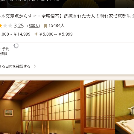
本木交差点からすぐ・全席個室】洗練された大人の隠れ家で京都生
3.25
15484人
（
300人
）
,000～￥14,999
￥5,000～￥5,999
ト予約
席情報
きる日付を確認する