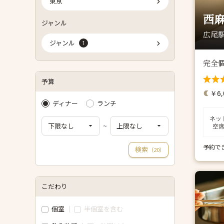
東京
西麻
ジャンル
広尾駅
ジャンル
1
完全
予算
￥6,
ディナー
ランチ
ネッ
~
空
予約で
検索
（
）
20
こだわり
個室
半個室を含む