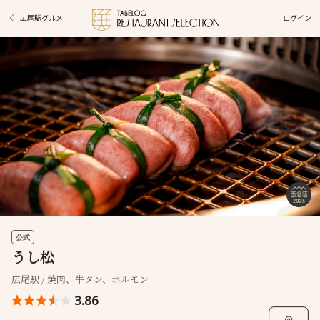
ログイン
広尾駅グルメ
公式
うし松
広尾駅 / 焼肉、牛タン、ホルモン
3.86