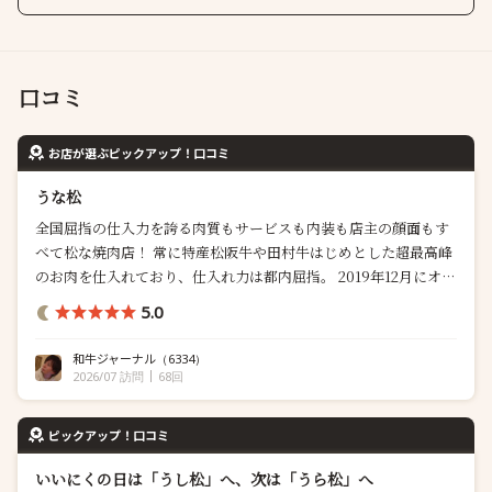
口コミ
お店が選ぶピックアップ！口コミ
うな松
全国屈指の仕入力を誇る肉質もサービスも内装も店主の顔面もす
べて松な焼肉店！ 常に特産松阪牛や田村牛はじめとした超最高峰
のお肉を仕入れており、仕入れ力は都内屈指。 2019年12月にオー
プン以来、目覚ましいスピードで成長をしていおります。料理長
5.0
を務めるのは焼肉しみずで修行経験のある「平久保 辰郎」氏。 こ
のお店の仕入れ力はえげつなくて訪問すると常に超長期肥育の特
和牛ジャーナル
（6334）
産松阪牛や神戸ビーフ...
2026/07 訪問
68回
ピックアップ！口コミ
いいにくの日は「うし松」へ、次は「うら松」へ