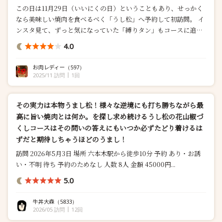
この日は11月29日（いいにくの日）ということもあり、せっかく
なら美味しい焼肉を食べるべく「うし松」へ予約して初訪問。 イ
ンスタ見て、ずっと気になっていた「縛りタン」もコースに追加
して事前予約しました。 お店は広尾駅から徒歩10分弱、高級車の
4.0
ディーラーを数件通り過ぎた先にお店があります。...
お肉レディー
（597）
2025/11 訪問
1回
その実力は本物うまし松！様々な逆境にも打ち勝ちながら最
高に旨い焼肉とは何か。を探し求め続けるうし松の花山椒づ
くしコースはその問いの答えにもいつか必ずたどり着けるは
ずだと期待しちゃうほどのうまし！
訪問 2026年5月3日 場所 六本木駅から徒歩10分 予約 あり・お誘
い・不明 待ち 予約のためなし 人数 8人 金額 45000円...
5.0
牛丼大森
（5833）
2026/05 訪問
12回