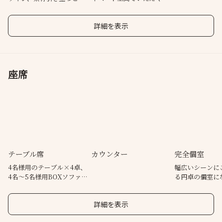
本物を知る「肉のスペシャリスト」が納得した最高に美味しいお
わりの一杯
贅沢な時間。
肉です。
詳細を表示
座席
テーブル席
カウンター
完全個室
4名様用のテーブル×4卓、
幅広いシーンに
4名～5名様用BOXソファ
る円卓の個室に
の席×3卓をご用意。
詳細を表示