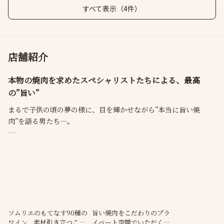
すべて表示（4件）
店舗紹介
本物の焼肉を求めたスペシャリストたちによる、最高
の”旨い”
まるで子供の頃の夢の様に、目を輝かせながら”本当に旨い焼
肉”を語る男たち―。
理想のお店の為に、こだわりはとことん。
黒毛和牛の旨味溢れる、但馬系の雌牛を一頭買いし、
素材を引き立てるカット方法、厚み、味付けの強弱全てを徹底。
”焼肉が食べたい”と思った時には、是非【うし松】へ。
当店がご用意するのは、
ソムリエのもてなす90種の
旨い焼肉をこだわりのプラ
ワイン、素材引き立つこだ
イベート空間でいただく、