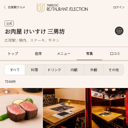
ログイン
広尾駅グルメ
公式
お肉屋 けいすけ 三男坊
広尾駅 / 焼肉、ステーキ、牛タン
トップ
座席
メニュー
写真
口コミ
すべて
料理
ドリンク
内観
外観
その他
7344件