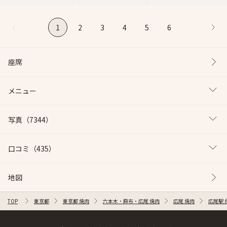
1
2
3
4
5
6
座席
メニュー
写真
（7344）
口コミ
（435）
地図
TOP
東京都
東京都 焼肉
六本木・麻布・広尾 焼肉
広尾 焼肉
広尾駅 