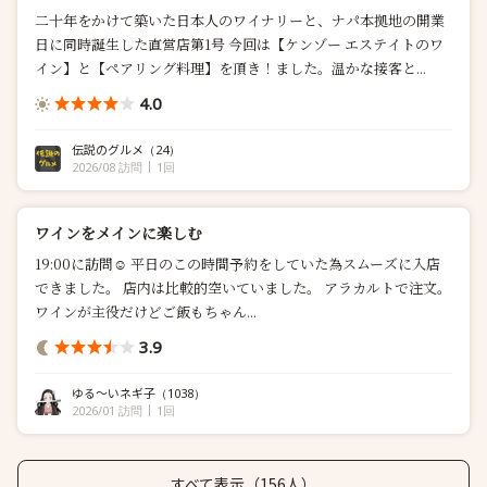
二十年をかけて築いた日本人のワイナリーと、ナパ本拠地の開業
日に同時誕生した直営店第1号 今回は【ケンゾー エステイトのワ
イン】と【ペアリング料理】を頂き！ました。温かな接客と...
4.0
伝説のグルメ
（24）
2026/08 訪問
1回
ワインをメインに楽しむ
19:00に訪問☺︎ 平日のこの時間予約をしていた為スムーズに入店
できました。 店内は比較的空いていました。 アラカルトで注文。
ワインが主役だけどご飯もちゃん...
3.9
ゆる〜いネギ子
（1038）
2026/01 訪問
1回
すべて表示（156人）