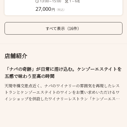
13:00～15:00
1～6名
27,000
円
（税込）
すべて表示（16件）
店舗紹介
「ナパの奇跡」が日常に溶け込む。ケンゾーエステイトを
五感で味わう至高の時間
天現寺橋交差点近く、ナパのワイナリーの雰囲気を再現したレス
トランとケンゾーエステイトのワインをお買い求めいただけるワ
インショップを併設したワイナリーレストラン「ケンゾーエステ
イトワイナリー 広尾店」です。ケンゾーエステイトのワインに合
わせた「和味(なごみ)イタリアン」の料理とのマリアージュをお楽
しみください。