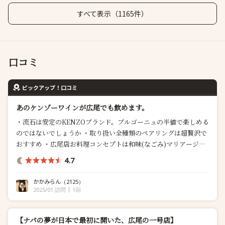
すべて表示（1165件）
口コミ
ピックアップ！口コミ
あのケンゾーワインが広尾でも飲めます。
・流石は安定のKENZOブランド。ブルゴーニュの半値で楽しめる
のではないでしょうか ・取り扱い全種類のペアリングは超贅沢で
おすすめ ・広尾店お料理コンセプトは和味(なごみ)マリアージ
ュ。日本の素材を活かした和のテイストとカリフォルニアのテロ
4.7
ワールから生まれるリッチな味わいがとても合う 六本...
かかみらん
（2125）
2025/01 訪問
1回
【ナパの夢が日本で最初に開いた、広尾の一号店】