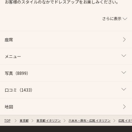
お客様のスタイルのなかでドレスアップをお楽しみください。
さらに表示
座席
メニュー
写真
（8899）
口コミ
（1433）
地図
TOP
東京都
東京都 イタリアン
六本木・麻布・広尾 イタリアン
広尾 イタ