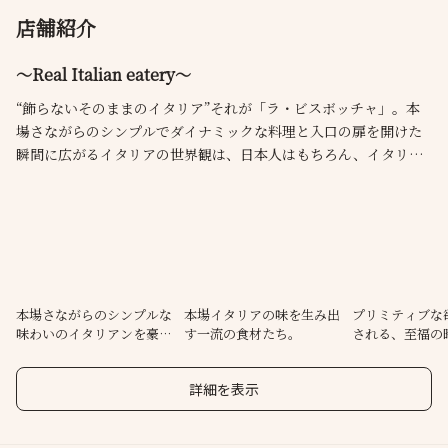
店舗紹介
～Real Italian eatery～
“飾らないそのままのイタリア”それが「ラ・ビスボッチャ」。本
場さながらのシンプルでダイナミックな料理と入口の扉を開けた
瞬間に広がるイタリアの世界観は、日本人はもちろん、イタリア
人をも魅了し様々な賞を受賞しています。30年間歴代のシェフか
ら受け継がれてきた味と食材に対する考え方に研鑽を重ねながら
その日1番の食材を使った刺激的な逸品をご提供いたします。
本場さながらのシンプルな
本場イタリアの味を生み出
プリミティブな
味わいのイタリアンを豪快
す一流の食材たち。
される、至福の
に、贅沢に。
たに。
詳細を表示