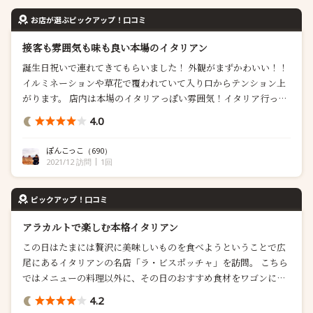
お店が選ぶピックアップ！口コミ
接客も雰囲気も味も良い本場のイタリアン
誕生日祝いで連れてきてもらいました！ 外観がまずかわいい！！
イルミネーションや草花で覆われていて入り口からテンション上
がります。 店内は本場のイタリアっぽい雰囲気！イタリア行った
ことないけどw ちょうどよく活気もあって友達ときても楽しい
4.0
し、お祝いでもきても楽しめる感じです。 まずは本日の食材を見
せてくれ、メニューにないお料理を紹介してくれます。食べたい
ぽんこっこ
（690）
食材から好きにアレンジもできるそう。...
2021/12 訪問
1回
ピックアップ！口コミ
アラカルトで楽しむ本格イタリアン
この日はたまには贅沢に美味しいものを食べようということで広
尾にあるイタリアンの名店「ラ・ビスポッチャ」を訪問。 こちら
ではメニューの料理以外に、その日のおすすめ食材をワゴンに乗
せて持ってきて調理法を丁寧に説明してくれる。普段は見ない高
4.2
級食材や珍しい食材を前についつい頼み過ぎたくなってしまう