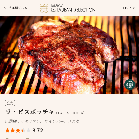
ログイン
広尾駅グルメ
公式
ラ・ビスボッチャ
（LA BISBOCCIA）
広尾駅 / イタリアン、ワインバー、パスタ
3.72