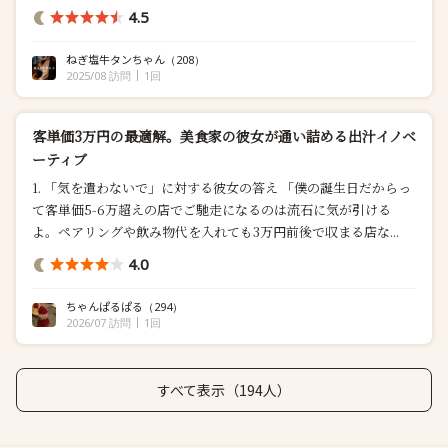
えない満足度で終始圧巻でした。 今回はノンアルコールペアリン
4.5
グと併せて いただきます。 ...
ねぎ塩牛タンちゃん
（208）
2025/08 訪問
1回
客単価3万円の最適解。美食家の彼女が通い詰める出汁イノベ
ーティブ
1. 「気を遣わないで」に対する彼女の答え 「僕の誕生日だからっ
て客単価5-6万超えの店でご馳走になるのは流石に気が引ける
よ。ペアリングや飲み物代を入れても3万円前後で収まる店な...
4.0
ちゃんぱるぱる
（294）
2026/07 訪問
1回
すべて表示（194人）