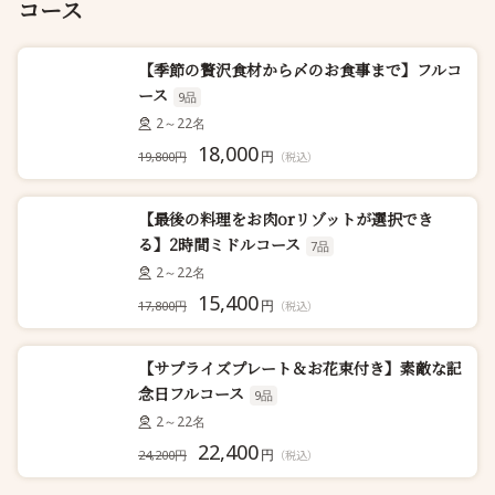
コース
【季節の贅沢食材から〆のお食事まで】フルコ
ース
9品
2～22名
18,000
円
19,800円
（税込）
【最後の料理をお肉orリゾットが選択でき
る】2時間ミドルコース
7品
2～22名
15,400
円
17,800円
（税込）
【サプライズプレート＆お花束付き】素敵な記
念日フルコース
9品
2～22名
22,400
円
24,200円
（税込）