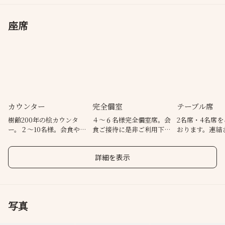
座席
カウンター
完全個室
テーブル席
樹齢200年の桧カウンタ
４〜６名様完全個室席。会
2名席・4名席
ー。２〜10名様。会食やデ
食ご接待に是非ご利用下さ
おります。連結
ートに是非ご利用下さい。
い。（電子タバコ可）
大7名様ご案内
詳細を表示
写真