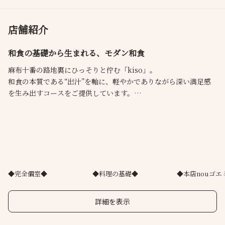
店舗紹介
和食の基礎から生まれる、モダン和食
麻布十番の路地裏にひっそりと佇む「kiso」。
和食の本質である“出汁”を軸に、軽やかでありながら深い満足感
を生み出すコースをご提供しています。
高級食材も、出汁と掛け合わせることで他にはない一体感へ。
和でもフレンチでもない、ここでしか味わえない体験をお楽しみ
ください。
お料理との流れまで含めて、すべてを委ねていただける一夜をお
約束します。
◆完全個室◆
◆料理の基礎◆
◆本店nouゴエ
大切な会食や特別なひとときに、何度でも訪れたくなる時間を。
詳細を表示