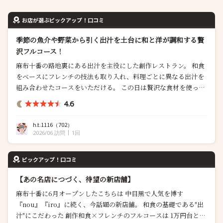
お店が選ぶピックアップ！口コミ
季節の魚介や野菜から引く出汁を土台に和と洋が調和する贅
沢フルコース！
麻布十番の路地裏にある出汁を主役にした創作レストラン。 和食
をベースにフレンチの技法も取り入れ、料理ごとに異なる出汁を
組み合わせたコースをいただける。 この日は贅沢な食材を使った
6月のフルコースをいただきました。コースの最初には、その日
4.6
使う出汁や野菜などの食材を紹介してくださり、始まる料理への
期待を高めてくれます。 料理だけでなく、器や盛り付けもフレン
h.t.1116
（702）
チのように華やかで、和食のように...
2026/06 訪問
1回
ピックアップ！口コミ
【あの名店につづく、待望の新店舗】
麻布十番に6月オープンしたこちらは 中目黒で人気を博す
『nou』『iro』に続く、今話題の新店舗。 和食の基礎である"出
汁"にこだわった 創作和食×フレンチのフルコースは 1万円台と思