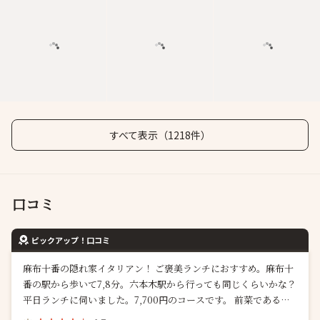
すべて表示（1218件）
口コミ
ピックアップ！口コミ
麻布十番の隠れ家イタリアン！ ご褒美ランチにおすすめ。麻布十
番の駅から歩いて7,8分。六本木駅から行っても同じくらいかな？
平日ランチに伺いました。7,700円のコースです。 前菜である八
寸のコースは、見た目麗しくて 小さな前菜が種類多くちょっとず