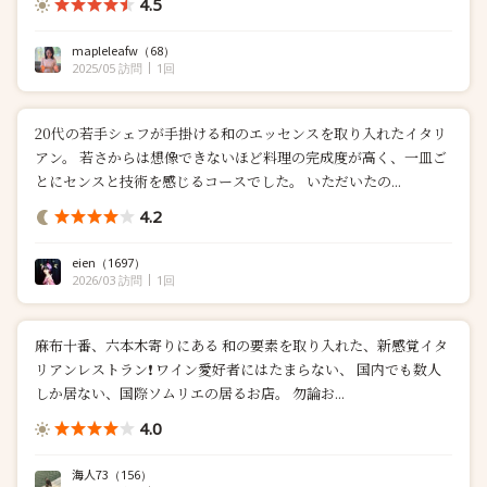
4.5
ついただけるのが、女性としては嬉しいポイント...
mapleleafw
（68）
2025/05 訪問
1回
20代の若手シェフが手掛ける和のエッセンスを取り入れたイタリ
アン。 若さからは想像できないほど料理の完成度が高く、一皿ご
とにセンスと技術を感じるコースでした。 いただいたの...
4.2
eien
（1697）
2026/03 訪問
1回
麻布十番、六本木寄りにある 和の要素を取り入れた、新感覚イタ
リアンレストラン❗️ ワイン愛好者にはたまらない、 国内でも数人
しか居ない、国際ソムリエの居るお店。 勿論お...
4.0
海人73
（156）