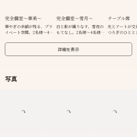
完全個室～華美～
完全個室～雪月～
テーブル席
華やぎの余韻が残る、プラ
白と影が織りなす、雪夜の
光とアートが交
イベート空間。2名様～4名
もてなし。2名様～4名様
つろぎのひととき。 
様迄。
迄。
～10名様迄。
詳細を表示
写真