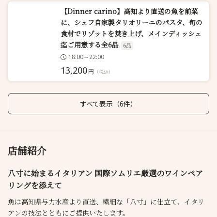
【Dinner carino】高知より直送の魚を前菜
に、シェフ自家製タリオリーニのパスタ、旬の
食材でリゾットを焚き上げ、メインディッシュ
迄ご用意する全6品
6品
18:00～22:00
13,200
円
（税込）
すべて表示（6件）
店舗紹介
八寸に始まるイタリアン 国際ソムリエ厳選のワインペア
リングを添えて
魚は高知県与力水産より直送、繊細な「八寸」に仕立て、イタリ
アンの技法とともにご提供いたします。