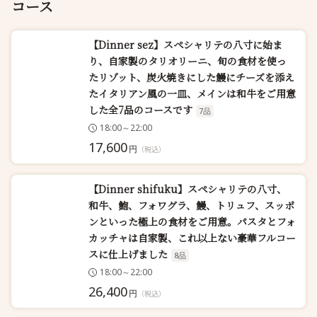
コース
【Dinner sez】スペシャリテの八寸に始ま
り、自家製のタリオリーニ、旬の食材を使っ
たリゾット、炭火焼きにした鰻にチーズを添え
たイタリアン風の一皿、メインは和牛をご用意
した全7品のコースです
7品
18:00～22:00
17,600
円
（税込）
【Dinner shifuku】スペシャリテの八寸、
和牛、鮑、フォワグラ、鰻、トリュフ、スッポ
ンといった極上の食材をご用意。パスタとフォ
カッチャは自家製、これ以上ない豪華フルコー
スに仕上げました
8品
18:00～22:00
26,400
円
（税込）