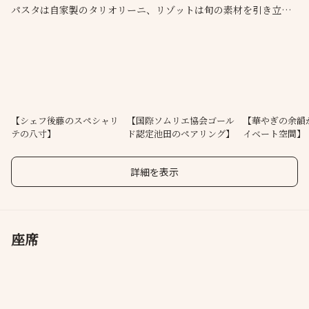
パスタは自家製のタリオリーニ、リゾットは旬の素材を引き立て
る炊き上げ、鰻は炭火でじっくり火を入れ、イタリア産チーズで
仕上げる一皿へ。
和牛もまた炭火で焼き上げ、香ばしさと旨みを最大限に引き出し
ます。国際ソムリエ協会・ゴールド認定の資格を持つソムリエの
ワインペアリングと共に至福のひと時をお過ごしください。
【シェフ後藤のスペシャリ
【国際ソムリエ協会ゴール
【華やぎの余韻
テの八寸】
ド認定池田のペアリング】
イベート空間】
詳細を表示
座席