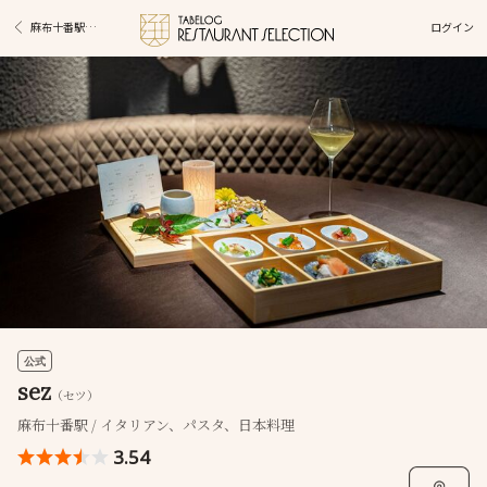
ログイン
麻布十番駅グルメ
公式
sez
（セツ）
麻布十番駅 / イタリアン、パスタ、日本料理
3.54