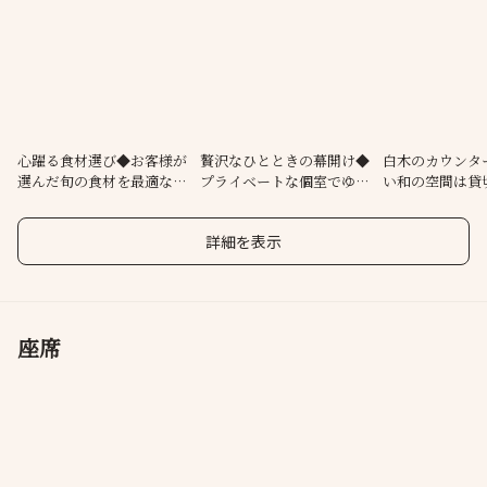
旬の味覚を堪能できる目にも鮮やかなお料理は和食の醍醐味で
す。
希少な日本酒をはじめとする選りすぐりのお酒と共に季節の移ろ
いをお愉しみください。
フランスの小劇場のような趣のある個室や上品な白木のカウンタ
ー席をご用意して、スタッフ一同お待ちしております。
心躍る食材選び◆お客様が
贅沢なひとときの幕開け◆
白木のカウンタ
選んだ旬の食材を最適な調
プライベートな個室でゆっ
い和の空間は貸
理法で。
たりと。
詳細を表示
座席