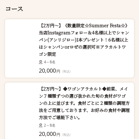
コース
【2万円～】《数量限定☆Summer Festa☆》
当店Instagramフォロー＆4名様以上でシャン
パン(アンリジロー)1本プレゼント！6名様以上
はシャンパンorロぜの選択可※アラカルトワ
ゴン限定
4～8名
20,000
円
（税込）
【2万円～】◆ワゴンアラカルト◆前菜、メイ
ン７種類ずつの選び抜かれた旬の食材がワゴ
ンの上に並びます。食材ごとに２種類の調理方
法をご用意しております、お好みの食材や調理
方法でご堪能下さい。
2～8名
20,000
円
（税込）