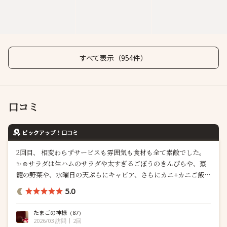
すべて表示（954件）
口コミ
ピックアップ！口コミ
2回目、 相変わらずサービスも雰囲気も食材も全て素敵でした。
✨☺️サラダは生ハムのサラダや太すぎるごぼうのきんぴらや、蒸
籠の野菜や、水曜日の天ぷらにキャビア、さらにカニ+カニご飯に
花山椒もつけて、￼今日はイチゴの時期でイチゴがたくさんあっ
5.0
て、イチゴ大福も追加されてて幸せでした 西麻布「麻布」で大...
たまごの神様
（87）
2026/03 訪問
2回