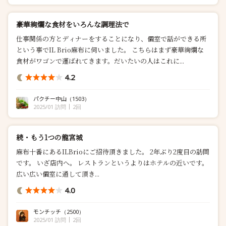
豪華絢爛な食材をいろんな調理法で
仕事関係の方とディナーをすることになり、個室で話ができる所
という事でIL Brio麻布に伺いました。 こちらはまず豪華絢爛な
食材がワゴンで運ばれてきます。だいたいの人はこれに...
4.2
パクチー中山
（1503）
2025/01 訪問
2回
続・もう1つの龍宮城
麻布十番にあるILBrioにご招待頂きました。 2年ぶり2度目の訪問
です。 いざ店内へ。 レストランというよりはホテルの近いです。
広い広い個室に通して頂き...
4.0
モンチッチ
（2500）
2025/01 訪問
2回