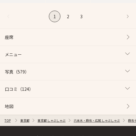
1
2
3
座席
メニュー
写真
（579）
口コミ
（124）
地図
TOP
東京都
東京都 しゃぶしゃぶ
六本木・麻布・広尾 しゃぶしゃぶ
麻布