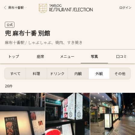
ログイン
麻布十番駅グルメ
公式
兜 麻布十番 別館
麻布十番駅 / しゃぶしゃぶ、焼肉、すき焼き
トップ
座席
メニュー
写真
口コミ
すべて
料理
ドリンク
内観
外観
その他
26件