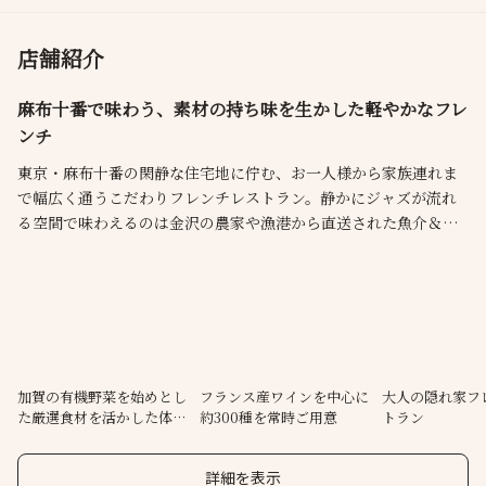
店舗紹介
麻布十番で味わう、素材の持ち味を生かした軽やかなフレ
ンチ
東京・麻布十番の閑静な住宅地に佇む、お一人様から家族連れま
で幅広く通うこだわりフレンチレストラン。静かにジャズが流れ
る空間で味わえるのは金沢の農家や漁港から直送された魚介＆有
機野菜やヨーロッパ産のお肉を使用した、素材が持つ本来の美味
しさを引き出したフランス料理の数々。シックな大人の空間の店
内にはカウンター・テーブル・個室のお席をご用意。お気軽なお
食事から大切な記念日と、様々なシーンでご利用下さい。
加賀の有機野菜を始めとし
フランス産ワインを中心に
大人の隠れ家フ
た厳選食材を活かした体に
約300種を常時ご用意
トラン
優しいコース
詳細を表示