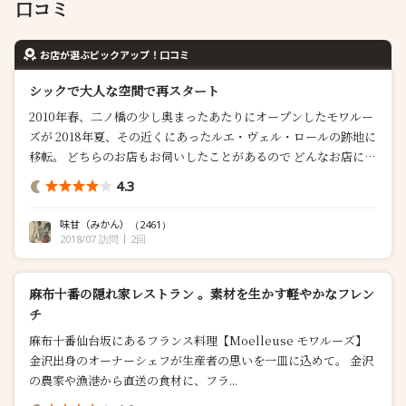
口コミ
お店が選ぶピックアップ！口コミ
シックで大人な空間で再スタート
2010年春、二ノ橋の少し奥まったあたりにオープンしたモワルー
ズが 2018年夏、その近くにあったルエ・ヴェル・ロールの跡地に
移転。 どちらのお店もお伺いしたことがあるので どんなお店に生
まれ変わったかを拝見しに行きました。 お店： 元々のお店をベー
4.3
スに少し改装されていましたが 私が好きだった、階段を上がると
突然お店が広がる空間はそのままで ダークでシックな店内は相変
味甘（みかん）
（2461）
わら...
2018/07 訪問
2回
麻布十番の隠れ家レストラン 。素材を生かす軽やかなフレン
チ
麻布十番仙台坂にあるフランス料理【Moelleuse モワルーズ】
金沢出身のオーナーシェフが生産者の思いを一皿に込めて。 金沢
の農家や漁港から直送の食材に、フラ...