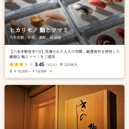
ヒカリモノ 鮨とツマミ
乃木坂駅 / 寿司、海鮮、居酒屋
【六本木駅徒歩7分】洗練された大人の空間。厳選食材を使用した
繊細な 鮨とツマミをご提供
3.45
人
23396
（
人）
312
￥10,000～￥14,999
-