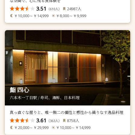
な空間で、心に残る食体験を
3.51
人
24987
（
人）
610
￥10,000～￥14,999
￥8,000～￥9,999
鮨 四心
六本木一丁目駅 / 寿司、海鮮、日本料理
真っ直ぐな握りと、唯一無二の個性と感性から織りなす逸品料理
3.61
人
8758
（
人）
363
￥20,000～￥29,999
￥10,000～￥14,999