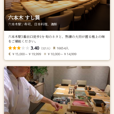
六本木 すし巽
六本木駅 / 寿司、日本料理、海鮮
六本木駅3番出口徒歩1分 旬のネタと、熟練の大将が握る極上の味
をご堪能ください。
3.40
人
16654
（
人）
321
￥15,000～￥19,999
￥10,000～￥14,999