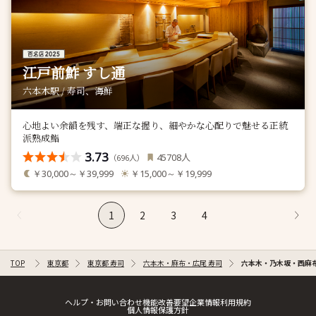
江戸前鮓 すし通
六本木駅 / 寿司、海鮮
心地よい余韻を残す、端正な握り、細やかな心配りで魅せる正統
派熟成鮨
3.73
人
45708
（
人）
696
￥30,000～￥39,999
￥15,000～￥19,999
1
2
3
4
TOP
東京都
東京都 寿司
六本木・麻布・広尾 寿司
六本木・乃木坂・西麻布
ヘルプ・お問い合わせ
機能改善要望
企業情報
利用規約
個人情報保護方針