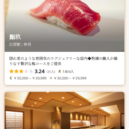
鮨玖
広尾駅 / 寿司
隠れ家のような雰囲気のラグジュアリーな店内◆熟練の職人が織
りなす贅沢な鮨コースをご提供
3.24
人
1404
（
人）
31
￥30,000～￥39,999
￥30,000～￥39,999