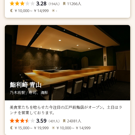
3.28
人
11266
（
人）
194
￥10,000～￥14,999
-
鮨利崎 青山
乃木坂駅 / 寿司、海鮮
美食家たちを唸らせた今注目の江戸前鮨店がオープン。土日はラ
ンチを営業しております。
3.59
人
24381
（
人）
431
￥15,000～￥19,999
￥10,000～￥14,999