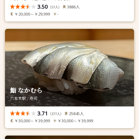
3.50
人
3886
（
人）
57
￥20,000～￥29,999
-
鮨 なかむら
六本木駅 / 寿司
3.71
人
25845
（
人）
377
￥30,000～￥39,999
￥30,000～￥39,999