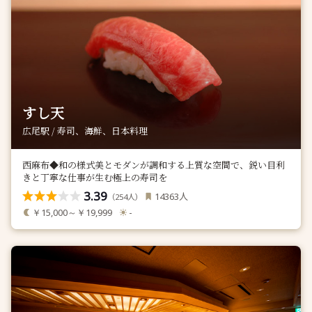
すし天
広尾駅 / 寿司、海鮮、日本料理
西麻布◆和の様式美とモダンが調和する上質な空間で、鋭い目利
きと丁寧な仕事が生む極上の寿司を
3.39
人
14363
（
人）
254
￥15,000～￥19,999
-