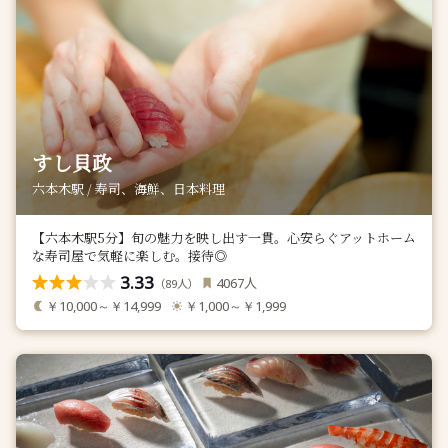
すし貝政
六本木駅 / 寿司、海鮮、日本料理
【六本木駅5分】旬の魅力を映し出す一貫。心安らぐアットホーム
な寿司屋で気軽に楽しむ。接待◎
3.33
人
4067
（
人）
89
￥10,000～￥14,999
￥1,000～￥1,999