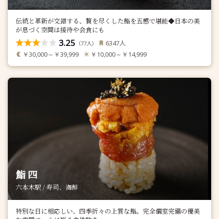
伝統と革新が交錯する、贅を尽くした鮨を五感で堪能◆日本の美
が息づく空間は接待や会食にも
3.25
人
6347
（
人）
77
￥30,000～￥39,999
￥10,000～￥14,999
鮨 四
六本木駅 / 寿司、海鮮
特別な日に相応しい、四季折々の上質な鮨。完全個室完備の優美