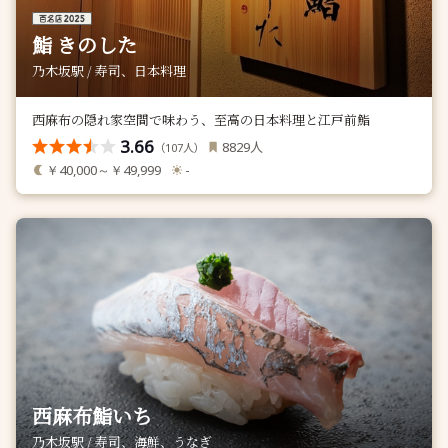
鮨 きのした
乃木坂駅 / 寿司、日本料理
西麻布の隠れ家空間で味わう、至高の日本料理と江戸前鮨
3.66
人
8829
（
人）
107
￥40,000～￥49,999
-
西麻布鮨いち
乃木坂駅 / 寿司、海鮮、うなぎ