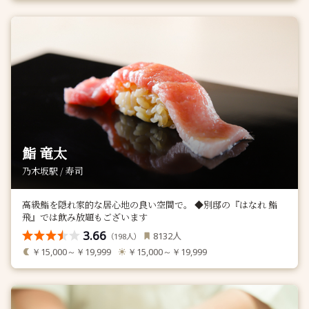
鮨 竜太
乃木坂駅 / 寿司
高級鮨を隠れ家的な居心地の良い空間で。 ◆別邸の『はなれ 鮨
飛』では飲み放題もございます
3.66
人
8132
（
人）
198
￥15,000～￥19,999
￥15,000～￥19,999