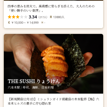
四季の恵みを炭火で。高級感に安らぎを添えた、大人のための
「使い勝手のいい割烹」。
3.34
人
13880
（
人）
217
￥10,000～￥14,999
-
THE SUSHI りょうけん
六本木駅 / 寿司、海鮮、日本料理
【新規開店12月1日】ミシュランガイド掲載店の木本監修【鮨】六
本木ヒルズの裏手に佇む隠れ家