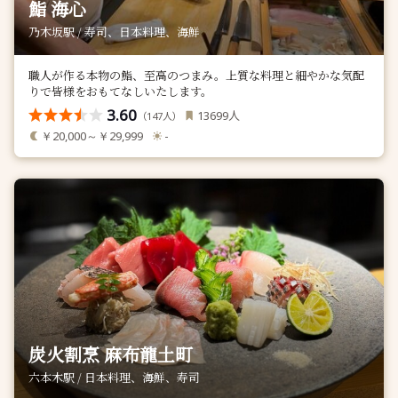
鮨 海心
乃木坂駅 / 寿司、日本料理、海鮮
職人が作る本物の鮨、至高のつまみ。上質な料理と細やかな気配
りで皆様をおもてなしいたします。
3.60
人
13699
（
人）
147
￥20,000～￥29,999
-
炭火割烹 麻布龍土町
六本木駅 / 日本料理、海鮮、寿司