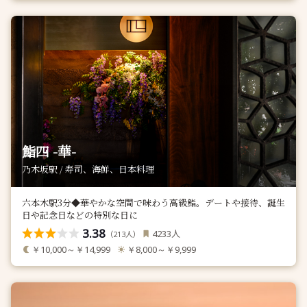
鮨四 -華-
乃木坂駅 / 寿司、海鮮、日本料理
六本木駅3分◆華やかな空間で味わう高級鮨。デートや接待、誕生
日や記念日などの特別な日に
3.38
人
4233
（
人）
213
￥10,000～￥14,999
￥8,000～￥9,999