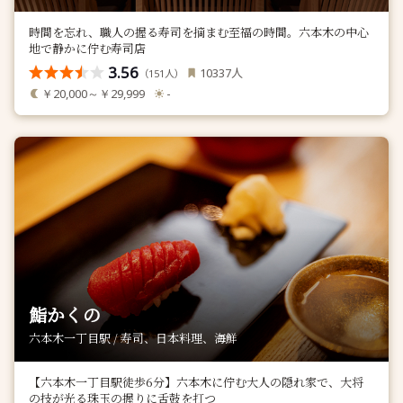
時間を忘れ、職人の握る寿司を摘まむ至福の時間。六本木の中心
地で静かに佇む寿司店
3.56
人
10337
（
人）
151
￥20,000～￥29,999
-
鮨かくの
六本木一丁目駅 / 寿司、日本料理、海鮮
【六本木一丁目駅徒歩6分】六本木に佇む大人の隠れ家で、大将
の技が光る珠玉の握りに舌鼓を打つ