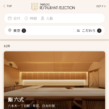
ログイン
TOP
日付
時間
人数
東京
こだわり
1
1
62件
鮨 六式
六本木一丁目駅 / 寿司、日本料理