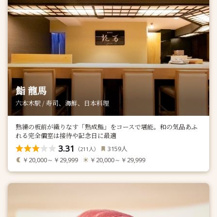
鮨 龍馬
六本木駅 / 寿司、海鮮、日本料理
熟練の板前が織りなす「熟成鮨」をコースで堪能。和の気品あふ
れる完全個室は接待や記念日に最適
3.31
人
3159
（
人）
211
￥20,000～￥29,999
￥20,000～￥29,999