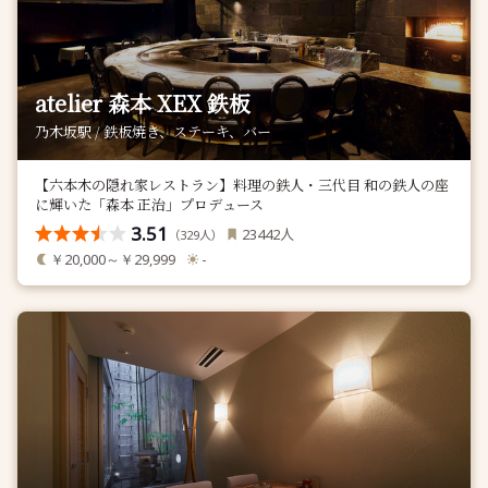
atelier 森本 XEX 鉄板
乃木坂駅 / 鉄板焼き、ステーキ、バー
【六本木の隠れ家レストラン】料理の鉄人・三代目 和の鉄人の座
に輝いた「森本 正治」プロデュース
3.51
人
23442
（
人）
329
￥20,000～￥29,999
-