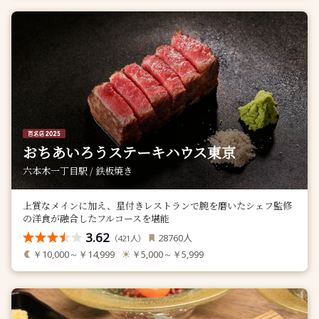
おちあいろうステーキハウス東京
六本木一丁目駅 / 鉄板焼き
上質なメインに加え、星付きレストランで腕を磨いたシェフ監修
の洋食が融合したフルコースを堪能
3.62
人
28760
（
人）
421
￥10,000～￥14,999
￥5,000～￥5,999