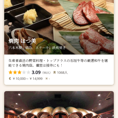
焼肉 はつ美
六本木駅 / 焼肉、ステーキ、鉄板焼き
生産者直送の野菜料理・トップクラスの石垣牛等の厳選和牛を堪
能できる焼肉店。個室は接待にも！
3.09
人
1068
（
人）
90
￥10,000～￥14,999
-