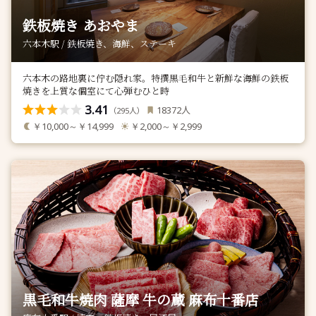
鉄板焼き あおやま
六本木駅 / 鉄板焼き、海鮮、ステーキ
六本木の路地裏に佇む隠れ家。特撰黒毛和牛と新鮮な海鮮の鉄板
焼きを上質な個室にて心弾むひと時
3.41
人
18372
（
人）
295
￥10,000～￥14,999
￥2,000～￥2,999
黒毛和牛焼肉 薩摩 牛の蔵 麻布十番店