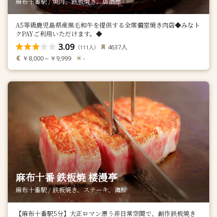
麻布十番駅 / 焼肉、鉄板焼き、居酒屋
A5等級鹿児島県産黒毛和牛を提供する全席個室焼き肉店◆みなト
クPAYご利用いただけます。◆
3.09
人
4637
（
人）
111
￥8,000～￥9,999
-
麻布十番 鉄板焼 楼漫亭
麻布十番駅 / 鉄板焼き、ステーキ、海鮮
【麻布十番駅5分】大正ロマン漂う非日常空間で、創作鉄板焼き