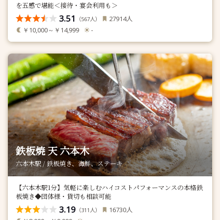
を五感で堪能＜接待・宴会利用も＞
3.51
人
27914
（
人）
567
￥10,000～￥14,999
-
鉄板焼 天 六本木
六本木駅 / 鉄板焼き、海鮮、ステーキ
【六本木駅1分】気軽に楽しむハイコストパフォーマンスの本格鉄
板焼き◆団体様・貸切も相談可能
3.19
人
16730
（
人）
311