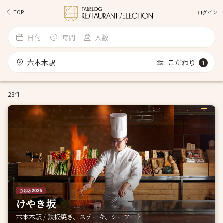
ログイン
TOP
日付
時間
人数
六本木駅
こだわり
1
23件
けやき坂
六本木駅 / 鉄板焼き、ステーキ、シーフード