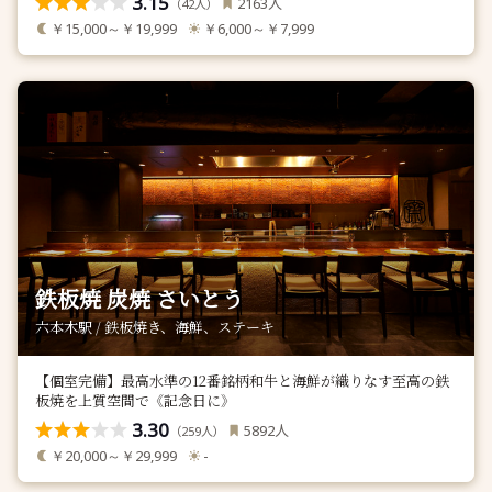
3.15
人
2163
（
人）
42
￥15,000～￥19,999
￥6,000～￥7,999
鉄板焼 炭焼 さいとう
六本木駅 / 鉄板焼き、海鮮、ステーキ
【個室完備】最高水準の12番銘柄和牛と海鮮が織りなす至高の鉄
板焼を上質空間で《記念日に》
3.30
人
5892
（
人）
259
￥20,000～￥29,999
-