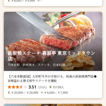
￥8,000～￥9,999
-
鉄板焼ステーキ 喜扇亭 東京ミッドタウン
店
乃木坂駅 / 鉄板焼き、ステーキ、日本料理
【六本木駅直結】人形町今半が手掛ける、和食の鉄板焼専門店◆
旨味溢れる黒毛和牛ステーキを堪能
3.51
人
15138
（
人）
273
￥20,000～￥29,999
￥6,000～￥7,999