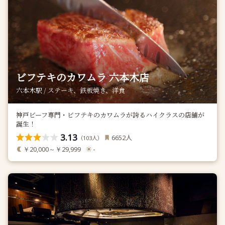
ビフテキのカワムラ 六本木店
六本木駅 / ステーキ、鉄板焼き、洋食
神戸ビーフ専門・ビフテキのカワムラが誇るハイクラスの店舗が
誕生！
3.13
人
6652
（
人）
103
￥20,000～￥29,999
-