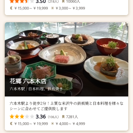
3.50
人
10060
（
人）
218
￥15,000～￥19,999
￥3,000～￥3,999
花郷 六本木店
六本木駅 / 日本料理、鉄板焼き
六本木駅より徒歩2分！上質な米沢牛の鉄板焼と日本料理を様々な
シーンに合わせてご提供致します
3.36
人
7281
（
人）
106
￥15,000～￥19,999
￥4,000～￥4,999