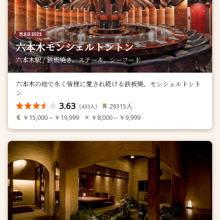
六本木モンシェルトントン
六本木駅 / 鉄板焼き、ステーキ、シーフード
六本木の地で永く皆様に愛され続ける鉄板焼、モンシェルトント
ン
3.63
人
29315
（
人）
433
￥15,000～￥19,999
￥8,000～￥9,999