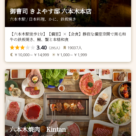
御曹司 きよやす邸 六本木本店
六本木駅 / 日本料理、かに、鉄板焼き
【六本木駅徒歩1分】【個室】×【会食】静寂な個室空間で黒毛和
牛の鉄板焼き、鰻、蟹と本格和食
3.40
人
19037
（
人）
295
￥10,000～￥14,999
￥1,000～￥1,999
六本木焼肉 Kintan