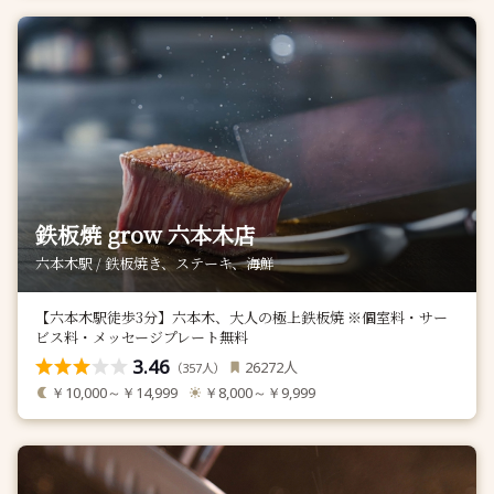
鉄板焼 grow 六本木店
六本木駅 / 鉄板焼き、ステーキ、海鮮
【六本木駅徒歩3分】六本木、大人の極上鉄板焼 ※個室料・サー
ビス料・メッセージプレート無料
3.46
人
26272
（
人）
357
￥10,000～￥14,999
￥8,000～￥9,999