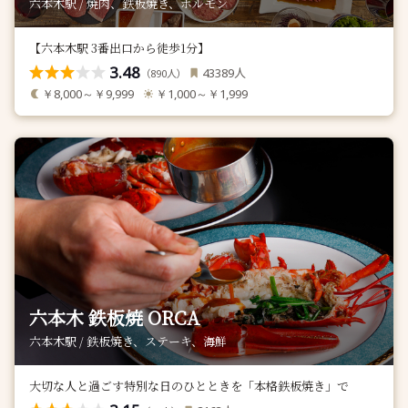
六本木駅 / 焼肉、鉄板焼き、ホルモン
【六本木駅 3番出口から徒歩1分】
3.48
人
43389
（
人）
890
￥8,000～￥9,999
￥1,000～￥1,999
六本木 鉄板焼 ORCA
六本木駅 / 鉄板焼き、ステーキ、海鮮
大切な人と過ごす特別な日のひとときを「本格鉄板焼き」で