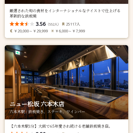
厳選された旬の食材をインターナショナルなテイストで仕上げる
革新的な鉄板焼
3.56
人
25117
（
人）
552
￥20,000～￥29,999
￥6,000～￥7,999
ニュー松坂 六本木店
六本木駅 / 鉄板焼き、ステーキ、ワインバー
【六本木駅1分】大阪で65年愛され続ける老舗鉄板焼き店。