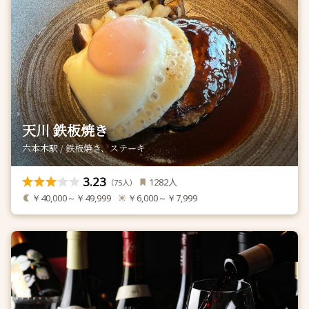
天川 鉄板焼き
六本木駅 / 鉄板焼き、ステーキ
3.23
人
1282
（
人）
75
￥40,000～￥49,999
￥6,000～￥7,999