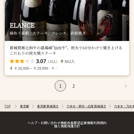
ELANCE
麻布十番駅 / ステーキ、フレンチ、鉄板焼き
宮城県黒毛和牛の最高峰"仙台牛"。炭火で60分かけて焼き上げる
こだわりの炭火焼ステーキ
3.07
人
662
（
人）
20
￥20,000～￥29,999
-
1
2
TOP
東京都
東京都 鉄板焼き
六本木・麻布・広尾 鉄板焼き
六本木・乃木
ヘルプ・お問い合わせ
機能改善要望
企業情報
利用規約
個人情報保護方針