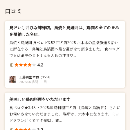
口コミ
鳥匠いし井ひな姉妹店。鳥焼と鳥鍋囲は、鶏肉の全ての旨み
を凝縮した名店。
鳥焼と鳥鍋囲 食べログ3.52 百名店2025 六本木の星条旗通り沿い
に所在する、鳥焼と鳥鍋囲へ足を運ばせて頂きました。 食べログ
でも活躍中のミトミえもん氏の洋食ワ...
4.2
工藤明生 本物
（3504）
2026/06 訪問
1回
美味しい鶏肉料理をいただけます
食べログ★3.48 ・2025年 鳥料理百名店 【鳥焼と鳥鍋 囲】 さんに
お伺いさせていただきました、 場所は、六本木になります、ミッ
ドタウン近くです 外観は、雑...
3.7