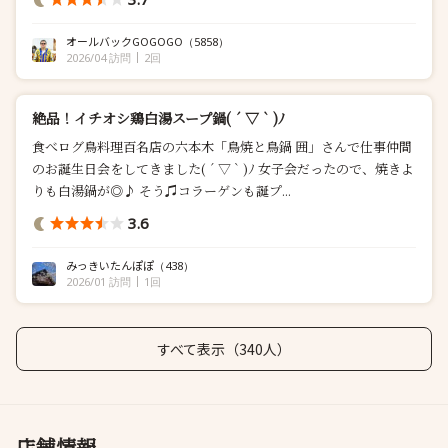
オールバックGOGOGO
（5858）
2026/04 訪問
2回
絶品！イチオシ鶏白湯スープ鍋( ´ ▽ ` )ﾉ
食べログ鳥料理百名店の六本木「鳥焼と鳥鍋 囲」さんで仕事仲間
のお誕生日会をしてきました( ´ ▽ ` )ﾉ 女子会だったので、焼きよ
りも白湯鍋が◎♪ そう♫コラーゲンも誕プ...
3.6
みっきいたんぽぽ
（438）
2026/01 訪問
1回
すべて表示（340人）
店舗情報