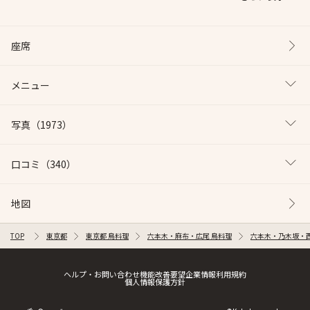
座席
メニュー
写真
（1973）
口コミ
（340）
地図
TOP
東京都
東京都 鳥料理
六本木・麻布・広尾 鳥料理
六本木・乃木坂・西
ヘルプ・お問い合わせ
機能改善要望
企業情報
利用規約
個人情報保護方針