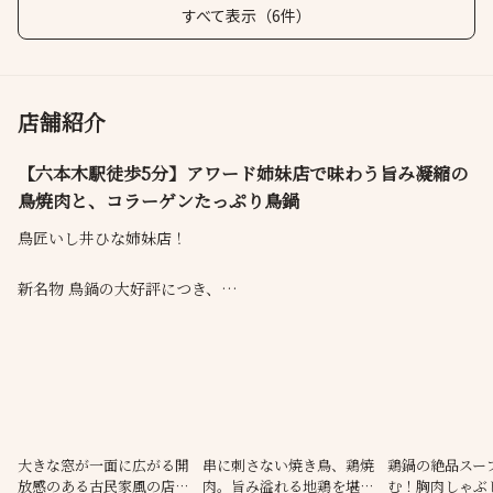
すべて表示（6件）
店舗紹介
【六本木駅徒歩5分】アワード姉妹店で味わう旨み凝縮の
鳥焼肉と、コラーゲンたっぷり鳥鍋
鳥匠いし井ひな姉妹店！
新名物 鳥鍋の大好評につき、
2026年1月より、店名を「鳥焼と鳥鍋 囲」変更いたしました！
鳥匠いし井ひな姉妹店の”囲”は、
鳥の旨みを最大限に引き出す味・部位豊富な鳥焼き肉と鶏ガラを
じっくり6時間煮込んだコラーゲンたっぷりの鳥鍋とを堪能いただ
けます。
⼤きな窓が⼀⾯に広がる開
串に刺さない焼き⿃、鶏焼
鶏鍋の絶品スー
放感のある古⺠家⾵の店
⾁。旨み溢れる地鶏を堪
む！胸肉しゃぶ
名店の目利きで仕入れる鳥だからこそ味わえる、囲ならではの魅