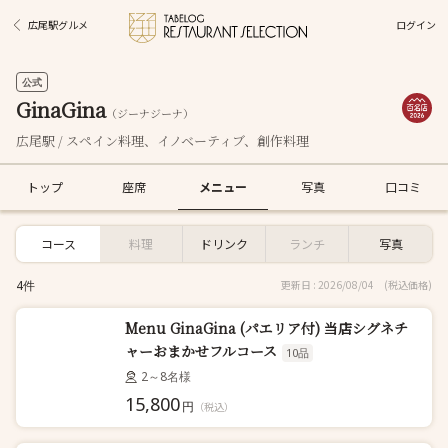
ログイン
広尾駅グルメ
公式
GinaGina
（ジーナジーナ）
広尾駅 / スペイン料理、イノベーティブ、創作料理
トップ
座席
メニュー
写真
口コミ
コース
料理
ドリンク
ランチ
写真
4件
更新日 : 2026/08/04
(税込価格)
Menu GinaGina (パエリア付) 当店シグネチ
ャーおまかせフルコース
10品
2～8名様
15,800
円
（税込）