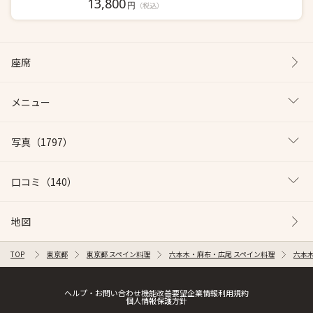
13,800
円
（税込）
座席
メニュー
写真
（1797）
口コミ
（140）
地図
TOP
東京都
東京都 スペイン料理
六本木・麻布・広尾 スペイン料理
六本
ヘルプ・お問い合わせ
機能改善要望
企業情報
利用規約
個人情報保護方針