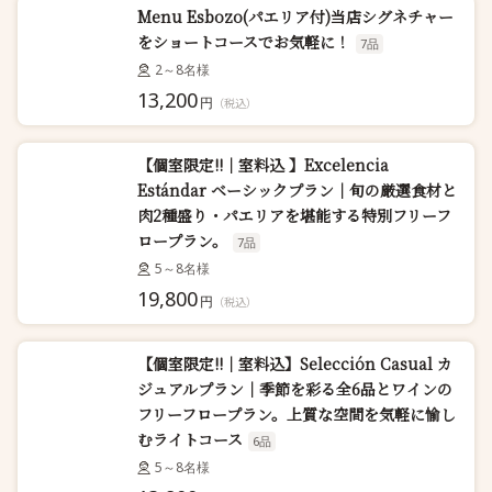
Menu Esbozo(パエリア付)当店シグネチャー
をショートコースでお気軽に！
7品
2～8名様
13,200
円
（税込）
【個室限定!!｜室料込 】Excelencia
Estándar ベーシックプラン｜旬の厳選食材と
肉2種盛り・パエリアを堪能する特別フリーフ
ロープラン。
7品
5～8名様
19,800
円
（税込）
【個室限定!!｜室料込】Selección Casual カ
ジュアルプラン｜季節を彩る全6品とワインの
フリーフロープラン。上質な空間を気軽に愉し
むライトコース
6品
5～8名様