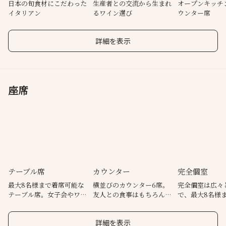
日本の旬食材にこだわった
生産者との交流から生まれ
オープンキッチ
イタリアン
るワイン選び
ウンター席
詳細を表示
座席
テーブル席
カウンター
完全個室
最大8名様まで着席可能な
横並びのカウンター6席。
完全個室は広々
テーブル席。女子会やワイ
友人との食事はもちろん、
で、最大8名様
ン会、お祝いのシーンなど
デートや記念日にも◎
能。接待や会食
にも◎
にも◎
詳細を表示