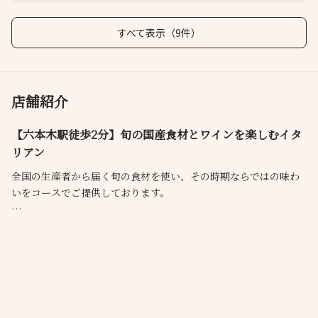
すべて表示（9件）
店舗紹介
【六本木駅徒歩2分】旬の国産食材とワインを楽しむイタ
リアン
全国の生産者から届く旬の食材を使い、その時期ならではの味わ
いをコースでご提供しております。
国内外のワイナリー訪問や生産者との交流を通じて厳選したワイ
ンとのペアリングも魅力のひとつ。
オープンキッチンのカウンター席、完全個室もご用意しておりま
すので、接待や会食、記念日にもぜひご利用ください。