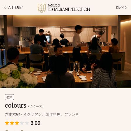
ログイン
六本木駅グルメ
公式
colours
（カラーズ）
六本木駅 / イタリアン、創作料理、フレンチ
3.09