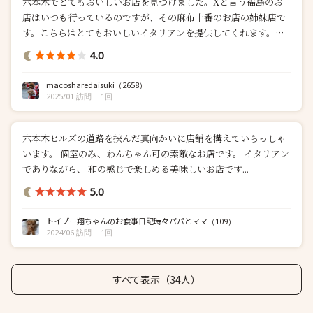
六本木でとてもおいしいお店を見つけました。Xと言う福島のお
店はいつも行っているのですが、その麻布十番のお店の姉妹店で
す。こちらはとてもおいしいイタリアンを提供してくれます。ま
ずアミ...
4.0
macosharedaisuki
（2658）
2025/01 訪問
1回
六本木ヒルズの道路を挟んだ真向かいに店舗を構えていらっしゃ
います。 個室のみ、わんちゃん可の素敵なお店です。 イタリアン
でありながら、 和の感じで楽しめる美味しいお店です...
5.0
トイプー翔ちゃんのお食事日記時々パパとママ
（109）
2024/06 訪問
1回
すべて表示（34人）