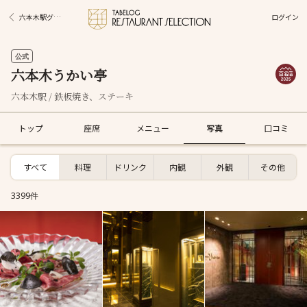
ログイン
六本木駅グルメ
公式
六本木うかい亭
六本木駅 / 鉄板焼き、ステーキ
トップ
座席
メニュー
写真
口コミ
すべて
料理
ドリンク
内観
外観
その他
3399件