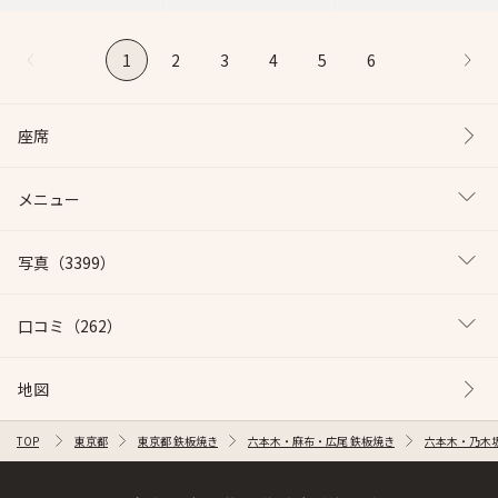
1
2
3
4
5
6
座席
メニュー
写真
（3399）
口コミ
（262）
地図
TOP
東京都
東京都 鉄板焼き
六本木・麻布・広尾 鉄板焼き
六本木・乃木