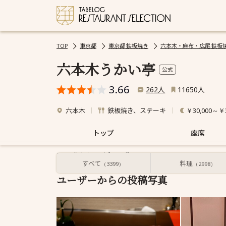
TOP
東京都
東京都 鉄板焼き
六本木・麻布・広尾 鉄板
六本木うかい亭
公式
3.66
人
人
262
11650
六本木
鉄板焼き、ステーキ
￥30,000～￥3
トップ
座席
1～24
件を表示 ／ 全
263
件
すべて
料理
（3399）
（2998）
ユーザーからの投稿写真