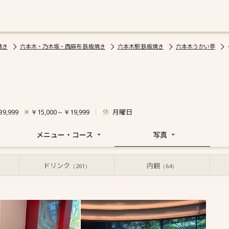
焼き
六本木・乃木坂・西麻布 鉄板焼き
六本木駅 鉄板焼き
六本木うかい亭
休
月曜日
9,999
￥15,000～￥19,999
メニュー・コース
写真
ドリンク
内観
（261）
（64）