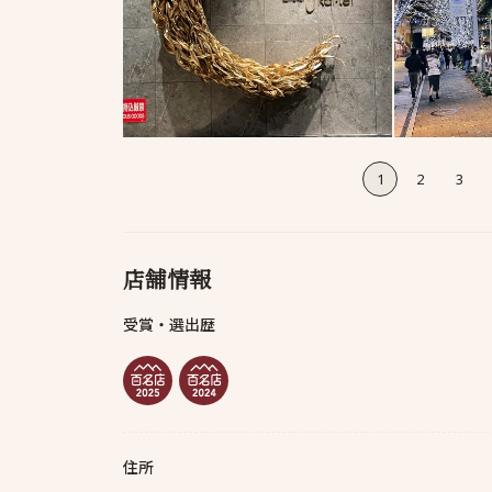
1
2
3
店舗情報
受賞・選出歴
住所