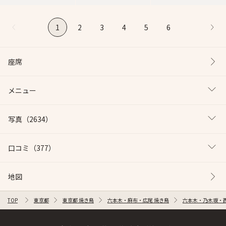
1
2
3
4
5
6
座席
メニュー
写真
（2634）
口コミ
（377）
地図
TOP
東京都
東京都 焼き鳥
六本木・麻布・広尾 焼き鳥
六本木・乃木坂・西