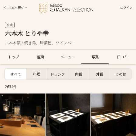
ログイン
六本木駅グルメ
公式
六本木 とりや幸
六本木駅 / 焼き鳥、居酒屋、ワインバー
トップ
座席
メニュー
写真
口コミ
すべて
料理
ドリンク
内観
外観
その他
2634件