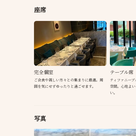
座席
完全個室
テーブル席
ご会食や親しい方々との集まりに最適。周
ティファニーブ
囲を気にせずゆったりと過ごせます。
空間。心地よい
い。
写真