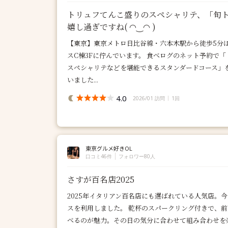
トリュフてんこ盛りのスペシャリテ、「旬
嬉し過ぎですね( ◠‿◠ )
【東京】東京メトロ日比谷線・六本木駅から徒歩5分
スC棟3Fに佇んでいます。 食べログのネット予約で「【Di
スペシャリテなどを堪能できるスタンダードコース」
いました...
4.0
2026/01 訪問
1回
東京グルメ好きOL
口コミ46件
フォロワー80人
さすが百名店2025
2025年イタリアン百名店にも選ばれている人気店。
スを利用しました。 乾杯のスパークリング付きで、
べるのが魅力。その日の気分に合わせて組み合わせを