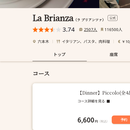
La Brianza
公式
（ラ ブリアンツァ）
3.74
人
人
2507
116500
六本木
イタリアン、パスタ、肉料理
￥10
トップ
座席
コース
【Dinner】Piccol
コース詳細を見る
6,600
予約
円
（税込）