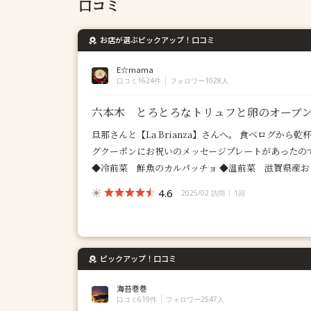
口コミ
お店が選ぶピックアップ！口コミ
E☆mama
口コミ1624件
フォロワー1028人
六本木 とろとろなトリュフと卵のオーブ
旦那さんと【La Brianza】さんへ。 食べログか
グクーポンにお祝いのメッセージプレートがあったの
◆冷前菜 鮮魚のカルパッチョ ◆温前菜 滋賀県産おう
4.6
2025/02 訪問
1回
ピックアップ！口コミ
海苔巻巻
口コミ619件
フォロワー2547人