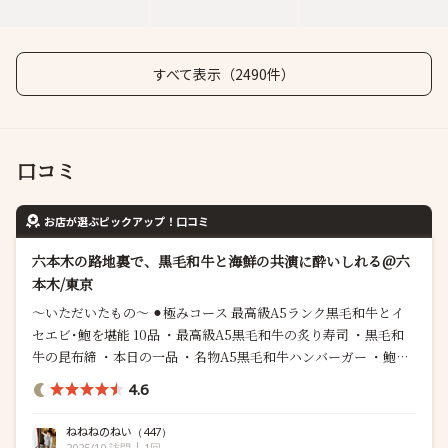
すべて表示（2490件）
口コミ
お店が選ぶピックアップ！口コミ
六本木の路地裏で、黒毛和牛と海鮮の共演に酔いしれる@六
本木/東京
～いただいたもの～ ⚫︎極みコース 最高級A5ランク黒毛和牛とイ
セエビ･鮑を堪能 10品 ・最高級A5黒毛和牛の炙り寿司 ・黒毛和
牛の昆布締 ・本日の一品 ・名物A5黒毛和牛ハンバーガー ・鮑の
鉄板焼き ・イセエビの鉄板焼き ・最高級A5黒毛和牛のお吸い物
4.6
・最高級A5ランク黒毛和牛 赤身ステーキ ・grow流 ガーリックラ
イス ・デザート 文句なしの満悦感。目の前の鉄...
ねねねのねい
（447）
2025/10 訪問
1回