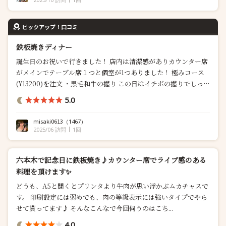
ピックアップ！口コミ
鉄板焼きディナー
誕生日のお祝いで行きました！ 店内は清潔感がありカウンター席
がメインでテーブル席１つと個室が1つありました！ 極みコース
(¥13200)を注文 ・黒毛和牛の握り この日はイチボの握りでしっと
りとしたお肉は脂も程よく乗っており食べるのが勿体無いぐらい
5.0
でした！ ・本日のお造り 和牛の昆布...
misaki0613
（1467）
2025/06 訪問
1回
六本木で記念日に鉄板焼き♪カウンター席でライブ感のある
料理を頂けます✨
どうも、A5と聞くとプリンタより牛肉が思い浮かぶムカチャスで
す。 印刷設定には弱めでも、肉の等級表示には強いタイプでやら
せて貰ってます♪ そんなこんなで今回伺うのはこち...
4.0