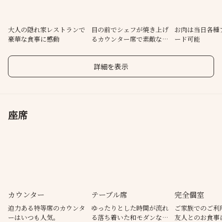
ご希望の時間でご予約が取れる場合がございますので、店舗まで
直接お問い合わせくださいませ
※個室チャージ・サービス料はいただいておりません
大人の隠れ家レストランで
目の前でシェフが焼き上げ
お肉は当日各種
豪華な食事に感動
るカウンター席で素敵なひ
ード可能
■接待、歓送迎会、会食などの団体ご予約も承ります
と時を…
ご要望などできる限り対応いたします
詳細を表示
座席
カウンター
テーブル席
完全個室
迫力ある特等席のカウンタ
ゆったりとした時間が流れ
ご家族でのご利
ーはいつも人気。
る落ち着いた和モダンな空
友人とのお食事