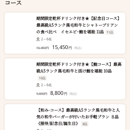
コース
期間限定乾杯ドリンク付き★【記念日コース】
最高級A5ランク黒毛和牛とシャトーブリアン
の食べ比べ イセエビ･鮑を堪能 11品
11品
2～6名
15,450
円
16,450円
（税込）
期間限定乾杯ドリンク付き★【鮑コース】最高
級A5ランク黒毛和牛と活け鮑を堪能 10品
10品
2～6名
8,800
円
9,800円
（税込）
【和み-コース】最高級A5ランク黒毛和牛と人
気の和牛バーガーが付いたお手軽プラン ８品
《接待/記念日/誕生日》
8品