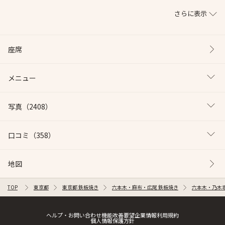
さらに表示
座席
メニュー
写真
（2408）
口コミ
（358）
地図
TOP
東京都
東京都 鉄板焼き
六本木・麻布・広尾 鉄板焼き
六本木・乃木
ヘルプ・お問い合わせ
機能改善要望
企業情報
利用規約
個人情報保護方針