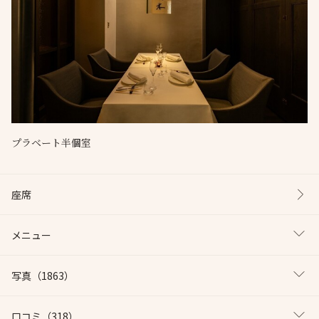
プラベート半個室
座席
メニュー
写真
（1863）
口コミ
（318）