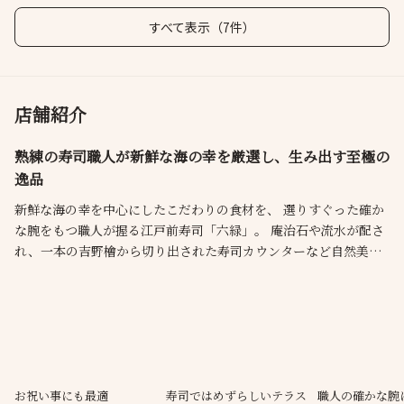
すべて表示（7件）
店舗紹介
熟練の寿司職人が新鮮な海の幸を厳選し、生み出す至極の
逸品
新鮮な海の幸を中心にしたこだわりの食材を、 選りすぐった確か
な腕をもつ職人が握る江戸前寿司「六緑」。 庵治石や流水が配さ
れ、一本の吉野檜から切り出された寿司カウンターなど自然美に
包まれた開放的で明るい空間にて、 日本ならではの美意識と独創
性から生み出す寿司をホテルならではの上質なおもてなしでご堪
能ください。また、国内各地の酒造などからの豊富な日本酒のセ
レクションもご用意しております。
お祝い事にも最適
寿司ではめずらしいテラス
職人の確かな腕