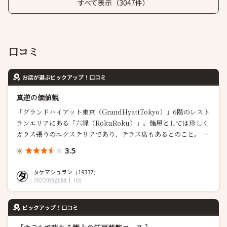
すべて表示（3047件）
口コミ
お店が選ぶピックアップ！口コミ
真逆の価値観
「グランドハイアット東京（GrandHyattTokyo）」6階のレスト
ランエリアにある「六緑（RokuRoku）」。鮨屋としては珍しく
ガラス張りのエクステリアであり、テラス席もあるとのこと。 内
装はもっと変わっていて、吉野檜のカウンターに庵治石や流水が
3.5
配され、外国人ウケしそう。採光が良く開放的で明るい空間であ
り、海外のラグジュアリーな日本料理店にお邪魔したかのような
タケマシュラン
（19337）
気分です。 ランチ...
2022/03 訪問
1回
ピックアップ！口コミ