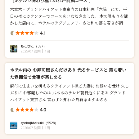
［ホテルで味わう極上の江戸前鮨コース ］
六本木・グランドハイアット東京内の日本料理「六緑」にて、平
日の夜にカウンターでコースをいただきました。 木の温もりを活
かした店内に、ホテルのラグジュアリーさと和の落ち着きが調和
した上質な空間です！ オープンカウンター越しに職人の所作を眺
4.1
めながら、目の前で繰り広げられる握りのひとつひとつを...
もこぴこ
（387）
2025/07 訪問
1回
ホテル内の お寿司屋さんだけあり 光るサービスと 落ち着い
た雰囲気で食事が楽しめる
麻布に住まいを構えるクライアント様ご夫妻に お誘いを受け 久し
ぶりに お邪魔したのは 六本木のテレビ朝日近くにある グランド
ハイアット東京さん 言わずと知れた外資系ホテルの６...
4.0
syokujidaisuki
（5528）
2026/07 訪問
1回