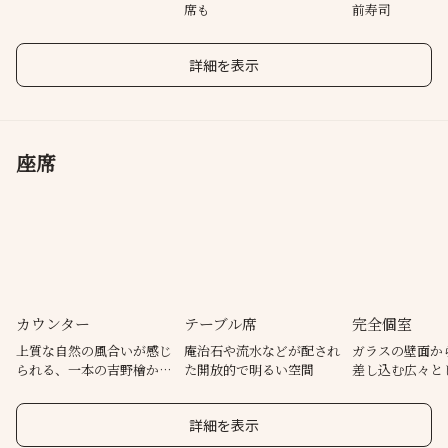
席も
前寿司
詳細を表示
座席
カウンター
テーブル席
完全個室
上質な自然の風合いが感じ
庵治石や流水などが配され
ガラスの壁面か
られる、一本の吉野檜から
た開放的で明るい空間
差し込む広々と
切り出された寿司カウンタ
「みかげ」（最大
ー
詳細を表示