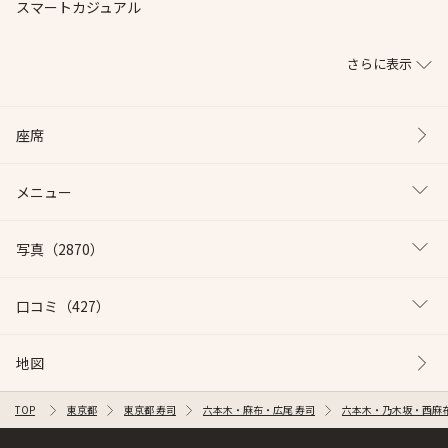
スマートカジュアル
さらに表示
座席
メニュー
写真
（2870）
口コミ
（427）
地図
TOP
東京都
東京都 寿司
六本木・麻布・広尾 寿司
六本木・乃木坂・西麻布