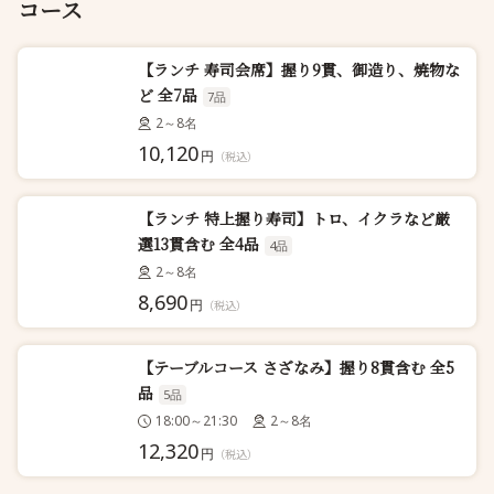
コース
【ランチ 寿司会席】握り9貫、御造り、焼物な
ど 全7品
7品
2～8名
10,120
円
（税込）
【ランチ 特上握り寿司】トロ、イクラなど厳
選13貫含む 全4品
4品
2～8名
8,690
円
（税込）
【テーブルコース さざなみ】握り8貫含む 全5
品
5品
18:00～21:30
2～8名
12,320
円
（税込）