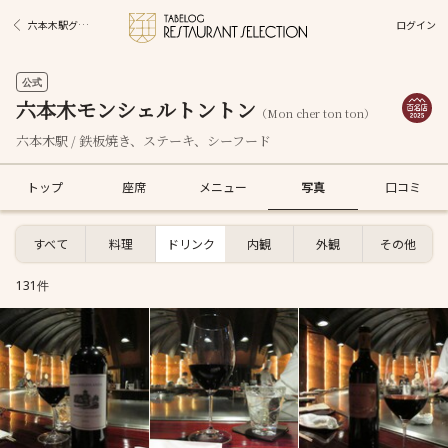
ログイン
六本木駅グルメ
公式
六本木モンシェルトントン
（Mon cher ton ton）
六本木駅 / 鉄板焼き、ステーキ、シーフード
トップ
座席
メニュー
写真
口コミ
すべて
料理
ドリンク
内観
外観
その他
131件