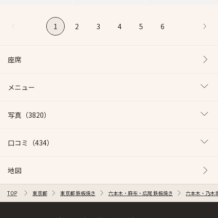
1
2
3
4
5
6
座席
メニュー
写真
（3820）
口コミ
（434）
地図
TOP
東京都
東京都 鉄板焼き
六本木・麻布・広尾 鉄板焼き
六本木・乃木