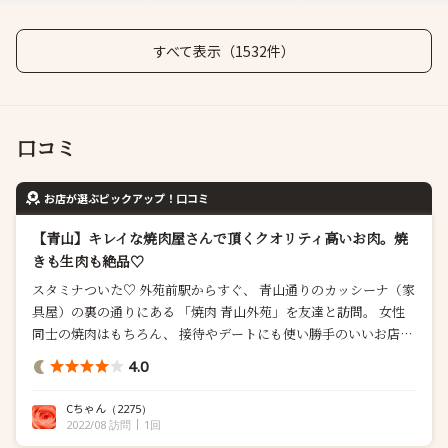
すべて表示（1532件）
口コミ
お店が選ぶピックアップ！口コミ
【青山】キレイな焼肉屋さんで頂くクオリティ高いお肉。焼
きも生肉も絶品♡
スタミナついた♡ 外苑前駅からすぐ、 青山通りのカッシーナ（家
具屋）の裏の通りにある 「焼肉 青山外苑」を友達と訪問。 女性
同士の焼肉はもちろん、 接待やデートにも使い勝手のいいお店で
す。 焼肉屋さんらしからぬ キレイな店内のカウンター席で 寛ぎ
4.0
ながら、お店のイチオシ達を堪能。 可愛いBottegaのボトルで乾
杯。 一皿目は 美しいサシの入った黒毛和牛のブ...
Cちゃん
（2275）
2022/08 訪問
1回