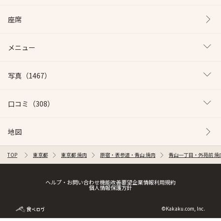
座席
メニュー
写真
（1467）
口コミ
（308）
地図
TOP
東京都
東京都 焼肉
原宿・表参道・青山 焼肉
青山一丁目・外苑前 焼
ヘルプ・お問い合わせ
機能改善要望
企業情報
利用規約
個人情報保護方針
©Kakaku.com, Inc.