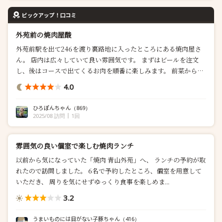
ピックアップ！口コミ
外苑前の焼肉屋酸
外苑前駅を出て246を渡り裏路地に入ったところにある焼肉屋さ
ん。 店内は広々していて良い雰囲気です。 まずはビールを注文
し、後はコースで出てくるお肉を順番に楽しみます。 前菜から小
鉢どれも美味しくて、お肉への期待感も高まります。お酒も進み
4.0
ました。 わさびやお塩でサッパリと頂くお肉とサ...
ひろぽんちゃん
（869）
2025/08 訪問
1回
雰囲気の良い個室で楽しむ焼肉ランチ
以前から気になっていた「焼肉 青山外苑」へ、 ランチの予約が取
れたので訪問しました。 6名で予約したところ、個室を用意して
いただき、 周りを気にせずゆっくり食事を楽しめま...
3.2
うまいものには目がない子豚ちゃん
（416）