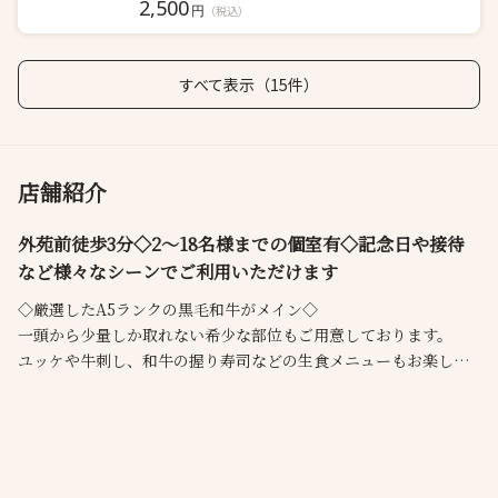
2,500
円
（税込）
すべて表示（15件）
店舗紹介
外苑前徒歩3分◇2～18名様までの個室有◇記念日や接待
など様々なシーンでご利用いただけます
◇厳選したA5ランクの黒毛和牛がメイン◇
一頭から少量しか取れない希少な部位もご用意しております。
ユッケや牛刺し、和牛の握り寿司などの生食メニューもお楽しみ
いただけます。
ゆったりとお寛ぎいただける店内は2名様からご案内可能な個室も
完備。
プライベートなお食事から会食、ご接待まで様々なシーンでご利
用ください。