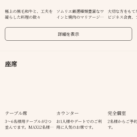
入店時間限定のお得プランや、ご接待や記念日のお祝いにおすす
めのプランも多数ご用意しております。
極上の黒毛和牛と、工夫を
ソムリエ厳選種類豊富なワ
大切な方をもて
凝らした料理の数々
インと焼肉のマリアージュ
ビジネス会食、
を…
ト利用にも
詳細を表示
座席
テーブル席
カウンター
完全個室
3～6名様用テーブルが2つ
お1人様やデートでのご利
2名様からご予
並んでます。MAX12名様ま
用に人気のお席です。
す。
でご予約可能です。