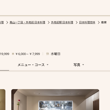
料理
青山一丁目・外苑前 日本料理
外苑前駅 日本料理
日本料理若林
座席
休
水曜日
9,999
￥6,000～￥7,999
メニュー・コース
写真