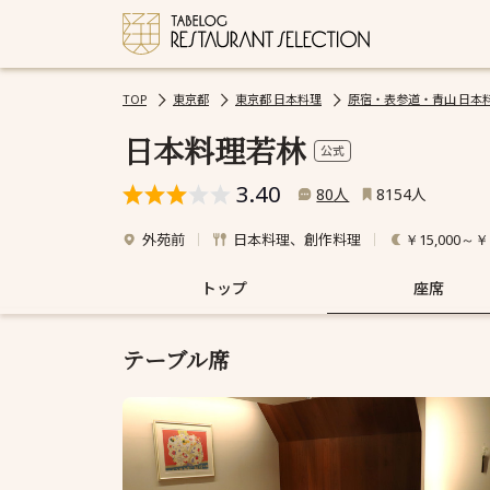
TOP
東京都
東京都 日本料理
原宿・表参道・青山 日本
日本料理若林
公式
3.40
人
人
80
8154
外苑前
日本料理、創作料理
￥15,000～￥1
トップ
座席
テーブル席