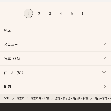
1
2
3
4
5
6
座席
メニュー
写真
（845）
口コミ
（81）
地図
TOP
東京都
東京都 日本料理
原宿・表参道・青山 日本料理
青山一丁目・外