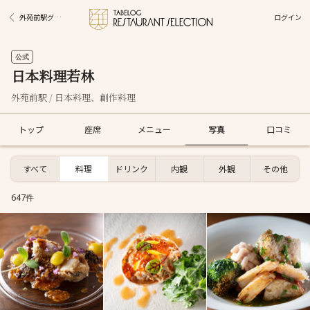
ログイン
外苑前駅グルメ
公式
日本料理若林
外苑前駅 / 日本料理、創作料理
トップ
座席
メニュー
写真
口コミ
すべて
料理
ドリンク
内観
外観
その他
647件