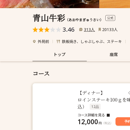
青山牛彩
公式
（あおやまぎゅうさい）
3.46
人
人
313
20133
外苑前
鉄板焼き、しゃぶしゃぶ、ステーキ
トップ
座席
コース
【ディナー】 ◇ 
ロインステーキ100ｇを味
込）
12品
コース詳細を見る
12,000
予
円
（税込）