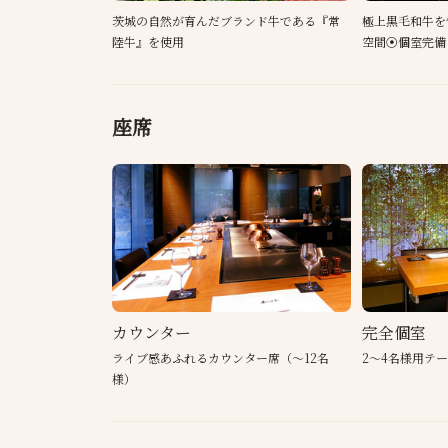
茨城の自然が育んだブランド牛である『常
極上黒毛和牛を
陸牛』を使用
空間⦿個室完備
座席
カウンター
完全個室
ライブ感あふれるカウンター席（～12名
2～4名様用テ
様）