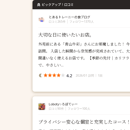
ピックアップ！口コミ
とあるトレーニーの食ブログ
口コミ265件
フォロワー1370人
大切な日に使いたいお店。
外苑前にある「青山牛彩」さんにお邪魔しました！ 今回
訪問。 入店した瞬間から空気感が完成されていて、
間違いなく使えるお店です。 【季節の先付｜カリフラ
で、やさしい...
4.2
2026/01 訪問
1回
Loboty✨ろぼてぃー
口コミ90件
フォロワー100人
プライバシー安心な個室と充実したコース