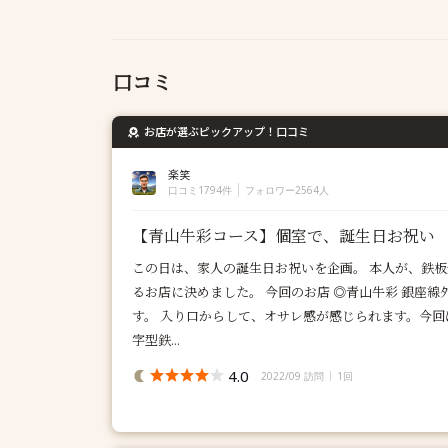
口コミ
お店が選ぶピックアップ！口コミ
楽笑
口コミ1794件
フォロワー2564人
【青山牛彩コース】個室で、誕生日お祝い
この日は、家人の誕生日お祝いを企画。 本人が、鉄
るお店に決めました。 今回のお店 ◎青山牛彩 銀座
す。 入り口からして、オサレ感が感じられます。今回
字型鉄...
4.0
2022/09 訪問
1回