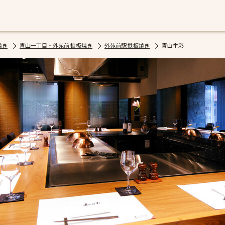
焼き
青山一丁目・外苑前 鉄板焼き
外苑前駅 鉄板焼き
青山牛彩