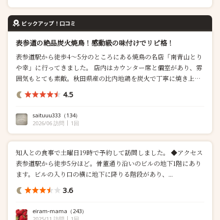
ピックアップ！口コミ
表参道の絶品炭火焼鳥！感動級の味付けでリピ格！
表参道駅から徒歩4〜5分のところにある焼鳥の名店「南青山とり
や幸」に行ってきました。 店内はカウンター席と個室があり、雰
囲気もとても素敵。秋田県産の比内地鶏を炭火で丁寧に焼き上げ
た焼鳥は、どれを食べても本当に美味しくて、コース料理から単
4.5
品まで全て大満足でした！特に炭火焼きの焼鳥と、締めのぱい
た...
saituuu333
（134）
2026/06 訪問
1回
知人との食事で土曜日19時で予約して訪問しました。 ◆アクセス
表参道駅から徒歩5分ほど。骨董通り沿いのビルの地下1階にあり
ます。ビルの入り口の横に地下に降りる階段があり、...
3.6
eiram-mama
（243）
2025/11 訪問
1回