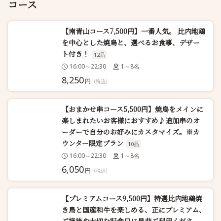
コース
【南青山コース7,500円】一番人気。 比内地鶏
を中心とした焼鳥と、選べるお食事、デザー
ト付き！
12品
16:00～22:30
1～8名
8,250
円
（税込）
【おまかせ串コース5,500円】焼鳥をメインに
楽しまれたいお客様におすすめ♪追加串のオ
ーダーで自分のお好みにカスタマイズ。※カ
ウンター限定プラン
10品
16:00～22:30
1～8名
6,050
円
（税込）
【プレミアムコース9,500円】特選比内地鶏焼
き鳥と国産和牛を楽しめる、正にプレミアム、