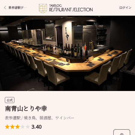
ログイン
表参道駅グルメ
公式
南青山とりや幸
表参道駅 / 焼き鳥、居酒屋、ワインバー
3.40