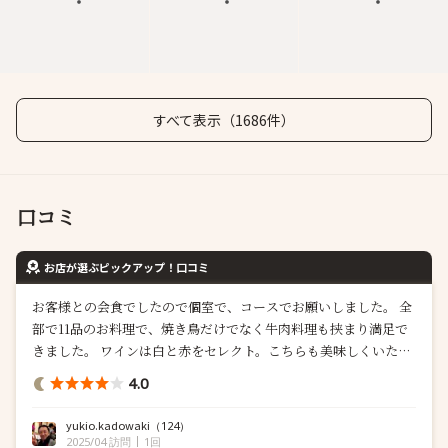
すべて表示（1686件）
口コミ
お店が選ぶピックアップ！口コミ
お客様との会食でしたので個室で、コースでお願いしました。 全
部で11品のお料理で、焼き鳥だけでなく牛肉料理も挟まり満足で
きました。 ワインは白と赤をセレクト。こちらも美味しくいただ
けました。雰囲気も落ち着いているので良い会食になりました。
4.0
yukio.kadowaki
（124）
2025/04 訪問
1回