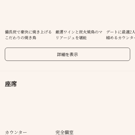
ソムリエときき酒師がチョイスしたワインや日本酒のグラスも充
実のラインナップ。
モダンなカウンターでのデート利用や、雰囲気抜群の個室はご接
待にも最高！
備長炭で豪快に焼き上げる
厳選ワインと炭火焼鳥のマ
デートに最適2
こだわりの焼き鳥
リアージュを堪能
縮めるカウンタ
『南青山とりや幸』は、秋田県比内地鶏と鳥取県大山鶏を使用し
た串打ちと
詳細を表示
焼きにこだわった焼鳥をスタイリッシュな店内でご提供しており
ます。
座席
カウンター
完全個室