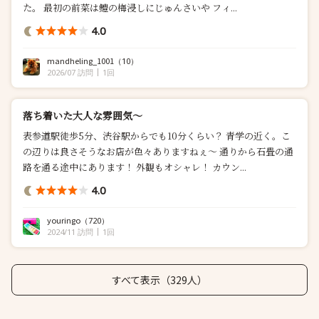
た。 最初の前菜は鱧の梅浸しにじゅんさいや フィ...
4.0
mandheling_1001
（10）
2026/07 訪問
1回
落ち着いた大人な雰囲気〜
表参道駅徒歩5分、渋谷駅からでも10分くらい？ 青学の近く。こ
の辺りは良さそうなお店が色々ありますねぇ〜 通りから石畳の通
路を通る途中にあります！ 外観もオシャレ！ カウン...
4.0
youringo
（720）
2024/11 訪問
1回
すべて表示（329人）