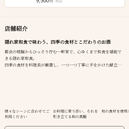
9,500
円
（税込）
店舗紹介
隠れ家和食で味わう、四季の食材とこだわりのお酒
都会の喧騒からひっそり佇む一軒家で、心ゆくまで和食を堪能で
きる隠れ家和食。
​四季の食材を料理長が厳選し、一つ一つ丁寧に手をかけた献立で
おもてなしいたします。
料理に合わせて、厳選された全国の日本酒やソムリエが厳選した
ワインも多数取り揃えております。
​接待には完全個室を、1階のカウンター席では数々の陶磁器を眺め
ながらゆったりと食事をお楽しみいただけます。
心ゆくまでくつろぎのひと時をお過ごしください。
様々なシーンに合わせてご
お料理に寄り添い、それを
旬の食材を使用
利用ください
引き立てる和の真髄