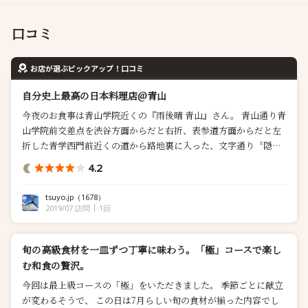
口コミ
お店が選ぶピックアップ！口コミ
自分史上最高の日本料理店@青山
今夜のお食事は青山学院近くの『雨後晴 青山』さん。 青山通り青
山学院前交差点を渋谷方面からだと右折、表参道方面からだと左
折した青学西門前近くの道から路地裏に入った、文字通り〝隠れ
家〟と呼ぶに相応しい日本料理店です。 徒歩だと、渋谷、表参道
4.2
からそれぞれ10分くらいでしょうか。 目印は電柱に掲げられた看
板くらいなので、迷ってしまいました^^; 今夜は1階のカウンター
tsuyo.jp
（1678）
でしたが、2階には個室も...
2019/07 訪問
1回
旬の高級食材を一皿ずつ丁寧に味わう。「極」コースで楽し
む和食の贅沢。
今回は最上級コースの「極」をいただきました。 季節ごとに献立
が変わるそうで、 この日は7月らしい旬の食材が揃った内容でし