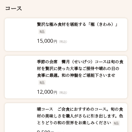
コース
贅沢な極み食材を堪能する「極（きわみ）」
8品
15,000
円
（税込）
季節の会席 霽月（せいげつ）コースは旬の食
材を贅沢に使った大事なご接待や晴れの日の
食事に最適。和の神髄をご堪能下さいませ
8品
12,000
円
（税込）
晴コース ご会食におすすめのコース。旬の食
材の美味しさを職人がさらに引き出します。色
とりどりの和の世界をお楽しみください
8品