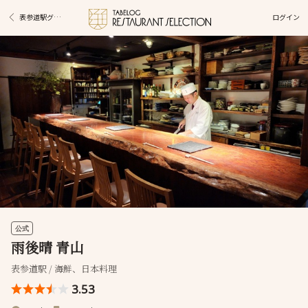
ログイン
表参道駅グルメ
公式
雨後晴 青山
表参道駅 / 海鮮、日本料理
3.53