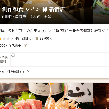
 創作和食 ワイン 縁 新宿店
丁目駅 / 居酒屋、肉料理、海鮮
接待、各種ご宴会のお集まりに＞【新宿駅2分◆全席個室】厳選ワ
3.39
22700人
（
383人
）
000～￥7,999
-
ト予約
席情報
きる日付を確認する