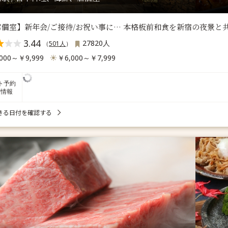
席個室】新年会/ご接待/お祝い事に… 本格板前和食を新宿の夜景と
3.44
27820人
（
501人
）
000～￥9,999
￥6,000～￥7,999
ト予約
席情報
きる日付を確認する