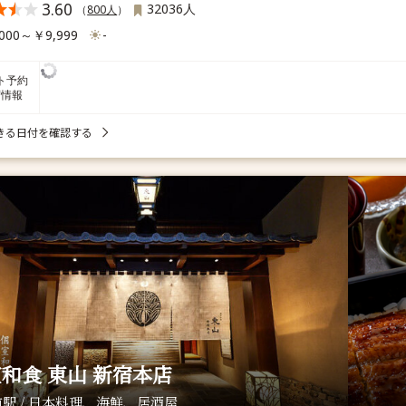
3.60
32036人
（
800人
）
000～￥9,999
-
ト予約
席情報
きる日付を確認する
和食 東山 新宿本店
駅 / 日本料理、海鮮、居酒屋