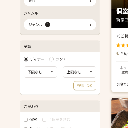
東京
個室
ジャンル
新宿三
ジャンル
1
＜ご
予算
￥6,
ディナー
ランチ
ネッ
~
空
予約で
検索
（
）
23
こだわり
個室
半個室を含む