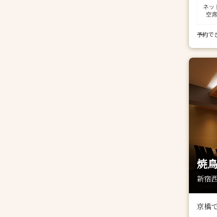
ネッ
空
予約で
焼鳥
新宿西
京橋