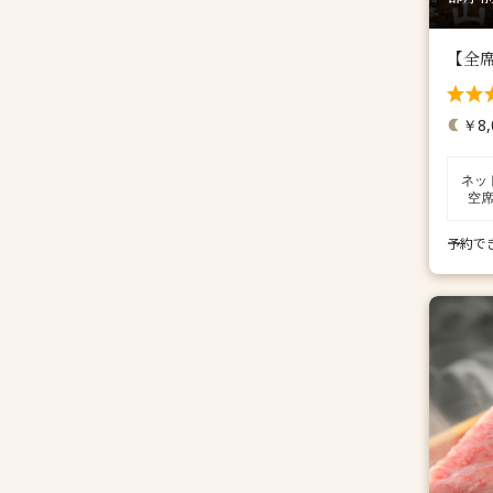
【全
￥8,
ネッ
空
予約で