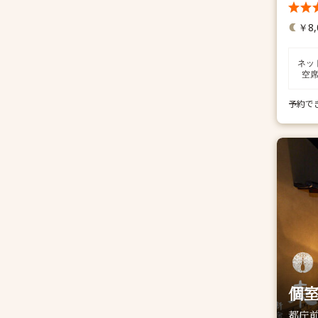
￥8,
ネッ
空
予約で
個室
都庁前