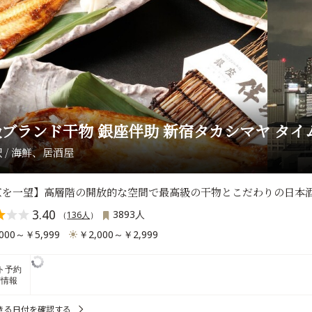
ブランド干物 銀座伴助 新宿タカシマヤ タ
 / 海鮮、居酒屋
京を一望】高層階の開放的な空間で最高級の干物とこだわりの日本
3.40
3893人
（
136人
）
000～￥5,999
￥2,000～￥2,999
ト予約
席情報
きる日付を確認する