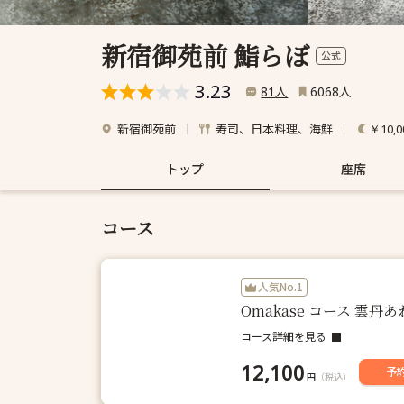
新宿御苑前 鮨らぼ
公式
3.23
人
人
81
6068
新宿御苑前
寿司、日本料理、海鮮
￥10,0
トップ
座席
コース
人気No.1
Omakase コース 
コース詳細を見る
12,100
予
円
（税込）