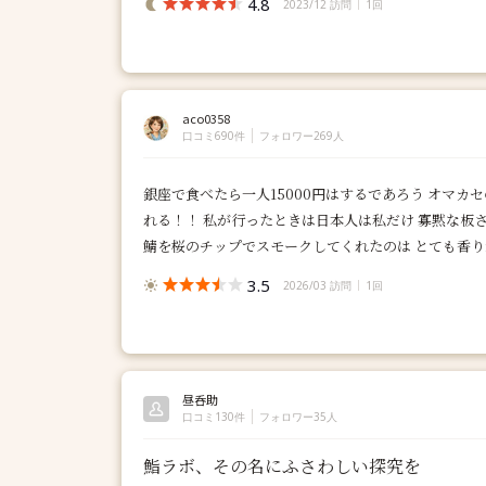
4.8
2023/12 訪問
1回
aco0358
口コミ690件
フォロワー269人
銀座で食べたら一人15000円はするであろう オマカ
れる！！ 私が行ったときは日本人は私だけ 寡黙な板
鯖を桜のチップでスモークしてくれたのは とても香りが
3.5
2026/03 訪問
1回
昼呑助
口コミ130件
フォロワー35人
鮨ラボ、その名にふさわしい探究を