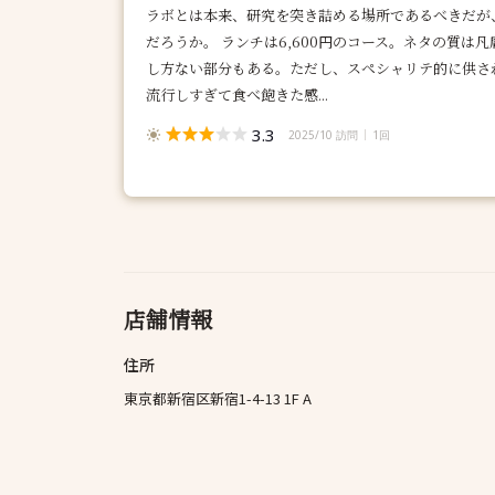
ラボとは本来、研究を突き詰める場所であるべきだが
だろうか。 ランチは6,600円のコース。ネタの質は
し方ない部分もある。ただし、スペシャリテ的に供さ
流行しすぎて食べ飽きた感...
3.3
2025/10 訪問
1回
店舗情報
住所
東京都新宿区新宿1-4-13 1F A