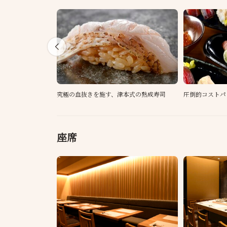
究極の血抜きを施す、津本式の熟成寿司
圧倒的コストパ
座席