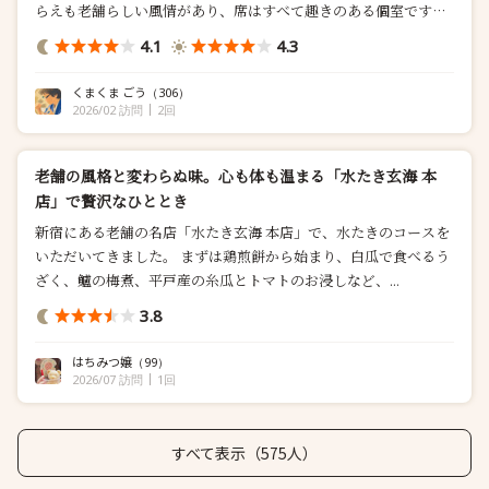
らえも老舗らしい風情があり、席はすべて趣きのある個室です。
水炊きの白濁した濃厚な鶏スープが極上。 味が薄まらないよ
4.1
4.3
うに野菜などは鍋に入れない。 美味しくて、鍋...
くまくま ごう
（306）
2026/02 訪問
2回
老舗の風格と変わらぬ味。心も体も温まる「水たき玄海 本
店」で贅沢なひととき
新宿にある老舗の名店「水たき玄海 本店」で、水たきのコースを
いただいてきました。 まずは鶏煎餅から始まり、白瓜で食べるう
ざく、鱸の梅煮、平戸産の糸瓜とトマトのお浸しなど、...
3.8
はちみつ嬢
（99）
2026/07 訪問
1回
すべて表示（575人）