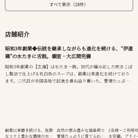
すべて表示（18件）
店舗紹介
昭和3年創業◆伝統を継承しながらも進化を続ける、“伊達
鶏”の水たきに舌鼓。個室・大広間完備
昭和3年創業の【玄海】は水たき一筋。初代が編み出した吹きこぼ
し製法で仕上げる乳白色のスープは、創業以来進化を続けており
ます。二代目が全国各地で試食を重ね辿り着いた、愛情たっぷり
に育てられた福島県産の“伊達鶏”は、ジューシーで適度に歯ごた
えのある食感が特徴。心地よい空間には2名様よりご利用いただけ
る完全個室を設けており、接待やご家族連れにも最適です。最大
126名様まで対応可能な大広間もございます。
創業以来磨き続ける、抜群
自然の恵み豊かな福島県で
2名様～ご利用
なコクと豊かな風味の水た
愛情たっぷりに育てられ
を完備。プライ