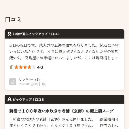
口コミ
お店が選ぶピックアップ！口コミ
1/13の祝日です。 成人式の玄海の個室を取りました。 流石に予約
いっぱいみたいです。 うちは成人式でもなんでもないただの家族
飯です。 高島屋には手軽にいってましたが、ここは場所柄ちょっ
と足が遠退きます。 高島屋が恋しい。 しかし、新宿の喧騒とはか
4.0
けはなれた料亭らしい空間です。和の極みです。料亭と言ってと
よいとおもいます。 最近は外人さんにもばれてしまって、新宿の
リッキｨー
（8）
穴場では無く...
2025/01 訪問
1回
ピックアップ！口コミ
新宿で１００年近い水炊きの老舗《玄海》の極上鶏スープ
新宿の水炊きの老舗《玄海》さんに伺いました。 創業昭和３
年ということですから、もうすぐ１００年ですね。 店内のしつ