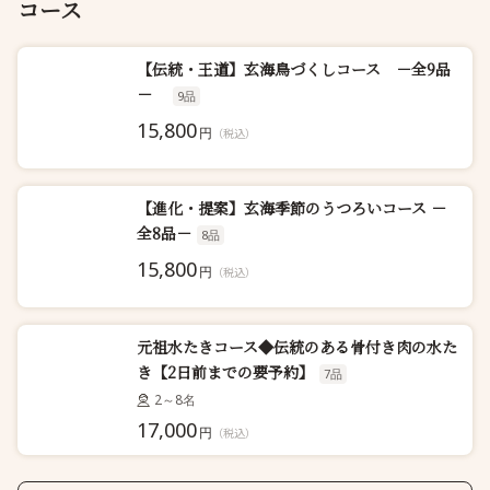
コース
【伝統・王道】玄海鳥づくしコース －全9品
－
9品
15,800
円
（税込）
【進化・提案】玄海季節のうつろいコース －
全8品－
8品
15,800
円
（税込）
元祖水たきコース◆伝統のある骨付き肉の水た
き【2日前までの要予約】
7品
2～8名
17,000
円
（税込）