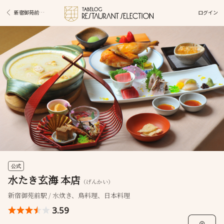
ログイン
新宿御苑前駅グルメ
公式
水たき玄海 本店
（げんかい）
新宿御苑前駅 / 水炊き、鳥料理、日本料理
3.59