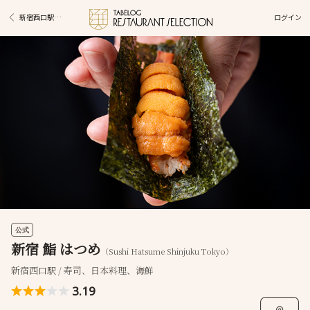
ログイン
新宿西口駅グルメ
公式
新宿 鮨 はつめ
（Sushi Hatsume Shinjuku Tokyo）
新宿西口駅 / 寿司、日本料理、海鮮
3.19