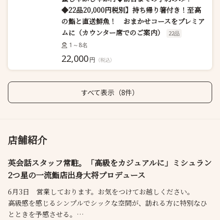
◆22品20,000円税別】持ち帰り箸付き！至高
の鮨と直送鮮魚！ おまかせコースをプレミア
ムに（カウンター席でのご案内）
22品
1～8名
22,000
円
（税込）
すべて表示（8件）
店舗紹介
英会話スタッフ常駐。「高級をカジュアルに」ミシュラン
2つ星の一流鮨店出身大将プロデュース
6月3日 営業しております。お気をつけてお越しください。
高級感を感じるシンプルでシックな空間が、訪れる方に特別なひ
とときを予感させる。