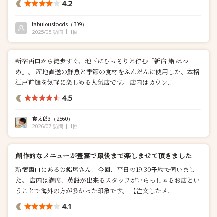
4.2
く、ネタへの仕事も意外性のあるものなどで楽しませてもらえま
した...
fabulousfoods
（309）
2025/05 訪問
1回
新宿西口から徒歩すぐ、地下にひっそりと佇む「新宿 鮨 はつ
め」。 産地直送の鮮魚と季節の食材をふんだんに使用した、本格
江戸前鮨を気軽に楽しめる人気店です。 店内はカウン...
4.5
食太郎3
（2560）
2026/07 訪問
1回
創作的なメニューが豊富で最後まで楽しませて頂きました
新宿西口にあるお鮨屋さん。今回、平日の19:30予約で伺いまし
た。 店内は満席、英語が出来るスタッフがいらっしゃるお店とい
うことで海外の方が多かった印象です。 【注文したメ...
4.1