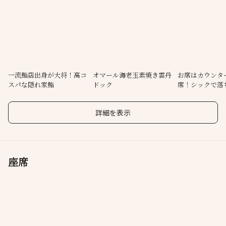
砂糖・保存料不使用で身体にすっと馴染む赤酢のシャリと、季節
の一品料理が織りなす味わいはまさに至福。ソムリエ厳選のワイ
ンと日本酒との絶妙なマリアージュをお愉しみください。1万円以
下では実現されてこなかった高コスパ鮨を、心ゆくまでご堪能く
ださい。
一流鮨店出身が大将！高コ
オマール海老玉素焼き雲丹
お席はカウンタ
スパな隠れ家鮨
ドック
席！シックで落
間
詳細を表示
座席