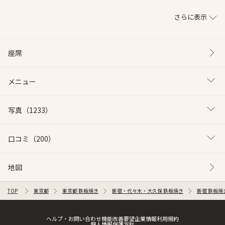
さらに表示
座席
メニュー
写真
（1233）
口コミ
（200）
地図
TOP
東京都
東京都 鉄板焼き
新宿・代々木・大久保 鉄板焼き
新宿 鉄板焼
ヘルプ・お問い合わせ
機能改善要望
企業情報
利用規約
個人情報保護方針