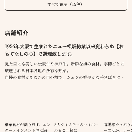
すべて表示（15件）
店舗紹介
1956年大阪で生まれたニュー松坂総業以来変わらぬ【お
もてなしの心】で調理致します。
見た目にも美しい松阪牛や神戸牛。新鮮な海の食材。季節ごとに
厳選される日本各地の多彩な野菜。
自慢の食材があなたの目の前で、シェフの鮮やかな手さばきによ
り調理され、焼きたてのおいしさをお楽しみいただけます。
時を経て築き上げられた伝統の味とサービスは変わる事なく受け
継がれた、くつろぎと至福のひとときをお過ごしいただけるよ
う、スタッフ全員が「おもてなしの心」でお待ちしております。
豪華食材が織り成す、エン
5大ウイスキーのハイボー
臨場感たっぷり
ターテインメント性に満ち
ルもご一緒に
ーのほか、テー