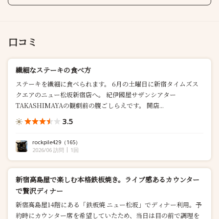
口コミ
繊細なステーキの食べ方
ステーキを繊細に食べられます。 6月の土曜日に新宿タイムズス
クエアのニュー松坂新宿店へ。 紀伊國屋サザンシアター
TAKASHIMAYAの観劇前の腹ごしらえです。 開店...
3.5
rockpile429
（165）
2026/06 訪問
1回
新宿高島屋で楽しむ本格鉄板焼き。ライブ感あるカウンター
で贅沢ディナー
新宿高島屋14階にある「鉄板焼 ニュー松坂」でディナー利用。予
約時にカウンター席を希望していたため、当日は目の前で調理を