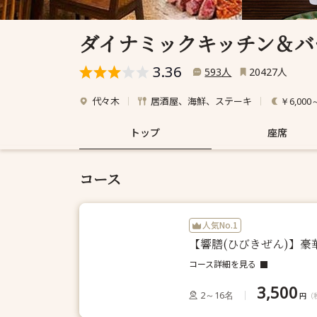
ダイナミックキッチン＆バ
3.36
人
人
593
20427
代々木
居酒屋、海鮮、ステーキ
￥6,000
トップ
座席
コース
人気No.1
【響膳(ひびきぜん)】
コース詳細を見る
3,500
2～16名
円
（