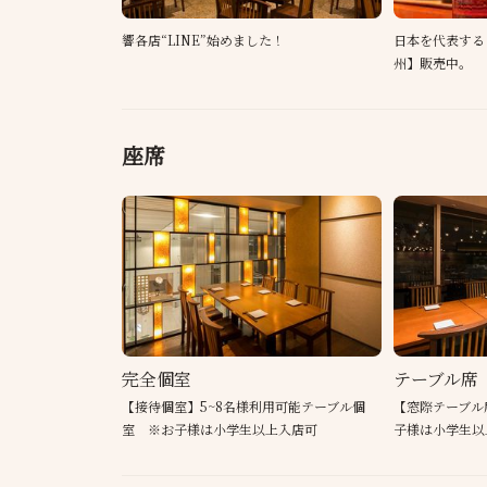
響各店“LINE”始めました！
日本を代表する
州】販売中。
座席
完全個室
テーブル席
【接待個室】5~8名様利用可能テーブル個
【窓際テーブル
室 ※お子様は小学生以上入店可
子様は小学生以