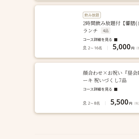
飲み放題
2時間飲み放題付【響膳
ランチ
4品
コース詳細を見る
5,000
2～16名
円
（
顔合わせ×お祝い『昼会
ーキ 祝いづくし7品
コース詳細を見る
5,500
2～8名
円
（税