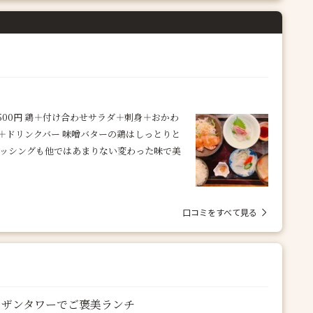
500円 鶏＋付け合わせサラダ＋刺身＋おかわ
＋ドリンクバー 味噌バターの鶏はしっとりと
レッシングも他ではあまりない変わった味で美
口コミをすべて見る
サザンタワーでご褒美ランチ