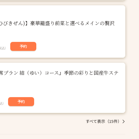
(ひびきぜん)】豪華籠盛り前菜と選べるメインの贅沢
予約
税込）
席プラン 結（ゆい）コース』季節の彩りと国産牛ステ
予約
込）
すべて表示（15件）