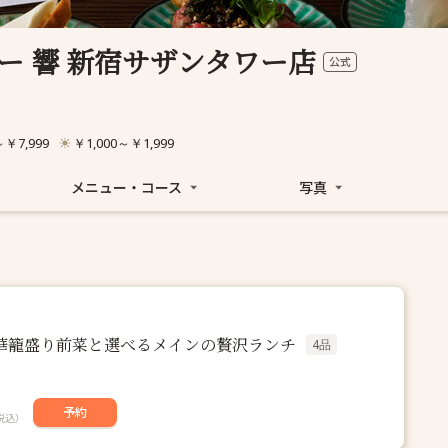
ー 響 新宿サザンタワー店
公式
～￥7,999
￥1,000～￥1,999
メニュー・コース
写真
豪華籠盛り前菜と選べるメインの贅沢ランチ
4品
予約
税込）