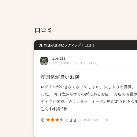
口コミ
お店が選ぶピックアップ！口コミ
taber521
口コミ150件
フォロワー349人
雰囲気が良いお店
ログインができなくなってしまい、久しぶりの投稿。
した。 南口位からすぐの所にあるお店。 お店の雰囲
タイプも個室、カウンター、オープン席があり色々な
注文 お刺身5種...
3.8
2019/02 訪問
1回