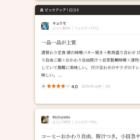
ピックアップ！口コミ
ギョウモ
口コミ483件
フォロワー111人
一品一品が上質
週替わり定食 鶏の味噌バター焼き＋刺身盛り合わせ 1
り自由ご飯＋おかわり自由豚汁＋自家製鯛味噌＋漬物
していて無難に美味しい。 付け合わせのサラダのド
味しい。 ...
4.0
2025/05 訪問
2回
Michorette
口コミ147件
フォロワー74人
コーヒーおかわり自由、豚汁つき。小田急