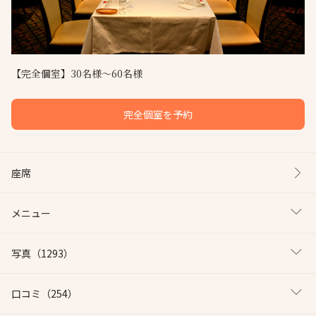
【完全個室】30名様～60名様
完全個室を予約
座席
メニュー
写真
（1293）
口コミ
（254）