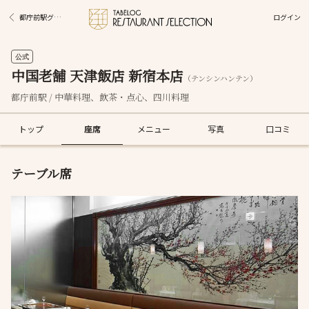
ログイン
都庁前駅グルメ
公式
中国老舗 天津飯店 新宿本店
（テンシンハンテン）
都庁前駅 / 中華料理、飲茶・点心、四川料理
トップ
座席
メニュー
写真
口コミ
テーブル席