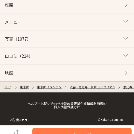
座席
メニュー
写真
（1077）
口コミ
（214）
地図
TOP
東京都
東京都 イタリアン
渋谷・恵比寿・代官山 イタリアン
恵比寿
ヘルプ・お問い合わせ
機能改善要望
企業情報
利用規約
個人情報保護方針
©Kakaku.com, Inc.