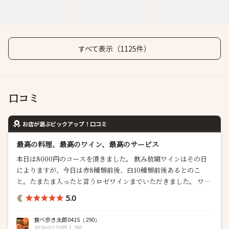
すべて表示（1125件）
口コミ
お店が選ぶピックアップ！口コミ
最高の料理、最高のワイン、最高のサービス
本日は8000円のコースを頂きました。 飲み放題ワインはその日
によりますが、今日は赤8種類前後、白10種類前後あるとのこ
と。たまたま入ったと言うロゼワインまでいただきました。 ワイ
ン好きには本当にたまりません。。。 仕入れを工夫しているらし
5.0
く、普通のお店だと1杯1500円以上するワインもちらほら… お手
上げです。 お料理もとても美味しく、サービスは本当にピカイ
食べ歩き太郎0415
（290）
チ…1度も店員さんを呼ぶこと...
2026/02 訪問
2回