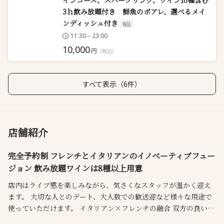
インコース、スパークリング、ワイン10種含む
3ｈ飲み放題付き 鮮魚のポアレ、選べるメイ
ンディッシュ付き
8品
11:30～23:00
10,000
円
（税込）
すべて表示（6件）
店舗紹介
完全予約制 フレンチとイタリアンのイノベーティブフュー
ジョン 飲み放題ワインは8種以上用意
店内はライブ感を楽しみながら、気さくなスタッフが温かく迎え
ます。 大切な人とのデート、大人数での歓送迎など様々な用途で
使っていただけます。 イタリアン×フレンチの融合 双方の良いと
こを楽しめ、見た目も美しい繊細な料理を楽しめます。少人数の