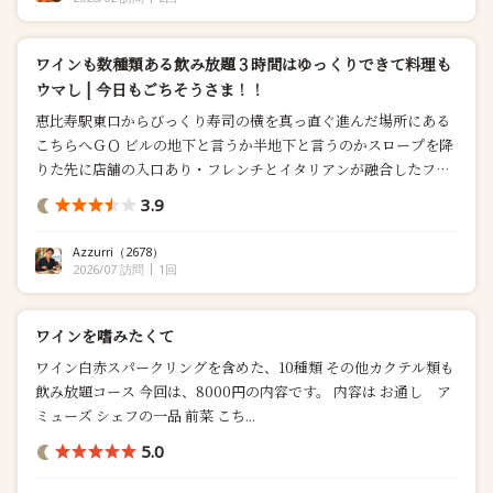
ワインも数種類ある飲み放題３時間はゆっくりできて料理も
ウマし | 今日もごちそうさま！！
恵比寿駅東口からびっくり寿司の横を真っ直ぐ進んだ場所にある
こちらへＧＯ ビルの地下と言うか半地下と言うのかスロープを降
りた先に店舗の入口あり・フレンチとイタリアンが融合したフュ
ー...
3.9
Azzurri
（2678）
2026/07 訪問
1回
ワインを嗜みたくて
ワイン白赤スパークリングを含めた、10種類 その他カクテル類も
飲み放題コース 今回は、8000円の内容です。 内容は お通し ア
ミューズ シェフの一品 前菜 こち...
5.0