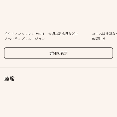
貸切も可能ですので歓送迎会、結婚式の二次会などお気軽にご相
談ください。
イタリアン×フレンチのイ
大切な記念日などに
コースは多彩な
ノベーティブフュージョン
放題付き
詳細を表示
座席