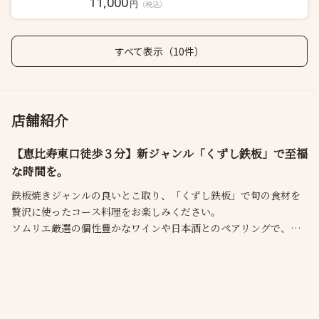
11,000
円
（税込）
すべて表示（10件）
店舗紹介
【恵比寿東口徒歩３分】新ジャンル「くずし鉄板」で至福
な時間を。
鉄板焼きジャンルの良いとこ取り、「くずし鉄板」で旬の食材を
贅沢に使ったコース料理をお楽しみください。
ソムリエ厳選の個性豊かなワインや日本酒とのペアリングで、鉄
板焼きの常識を革新します。
「カウンター席」「テーブル席」「完全個室」
落ち着きのある店内での会食や接待などにも、是非ご利用下さ
い。