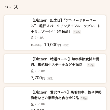
コース
【Dinner 記念日】“アニバーサリーコー
ス” 乾杯スパークリング＋フルーツプレート
＋ミニブーケ付（全16品）
17品
2～4名
10,000
円
11,550円
（税込）
【Dinner 特選コース 】旬の季節食材や雲
丹、黒毛和牛ステーキなど全16品
16品
2～10名
7,700
円
（税込）
【Dinner 贅沢コース】黒毛和牛、鮑や伊勢
海老などの豪華食材含む全17品
17品
2～10名