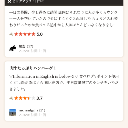
ピックアップ！口コミ
平日の昼間、少し遅めに訪問 店内はそれなりに人が多くカウンタ
ー一人分空いていたので並ばずにすぐ入れました ちょうど入れ替
わりだったのか食べてる途中から人はほとんどいなくなりました
店内はすごく綺麗でおしゃれ、カウンター席とテーブル席があり
5.0
一人から四人までは問題なく座れそう 個室も...
鯱吉
（57）
2025/09 訪問
1回
肉汁たっぷりハンバーグ！
▽Information in English is below☺︎▽ 食べログVポイント使用
くずし鉄板 あばぐら 恵比寿店で、平日数量限定のランチをいただ
きました。 ...
3.7
mcmmtgcf
（251）
2026/06 訪問
1回