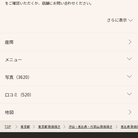
をご確認いただくか、店舗にお問い合わせください。
さらに表示
座席
メニュー
写真
（3620）
口コミ
（520）
地図
TOP
東京都
東京都 鉄板焼き
渋谷・恵比寿・代官山 鉄板焼き
恵比寿 鉄板