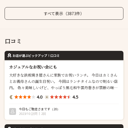
すべて表示（3873件）
口コミ
お店が選ぶピックアップ！口コミ
カジュアルなお祝い会にも
大好きな鉄板焼き屋さんに家族でお祝いランチ。 今日はカミさん
とお義母さんの誕生日祝い。 今回はランチタイムなので明るい店
内。 色々美味しいげど、やっぱり黒毛和牛雲丹巻きが禁断の味。
あとトリフ掛けトースト。うまい。 和牛焼き2種も噛み締めるほ
4.0
4.5
ど肉汁がでてたまらない。付け合わせのマコモだけが、おいしく
て。 帰ったら、思わずふるさと納税で一箱頼んでしまった(^^) お
今日もご馳走さまです
（20）
好み焼きでお...
2023/10 訪問
2回