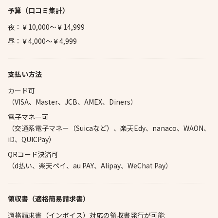
予算
（口コミ集計）
夜：￥10,000～￥14,999
昼：￥4,000～￥4,999
支払い方法
カード可
（VISA、Master、JCB、AMEX、Diners）
電子マネー可
（交通系電子マネー（Suicaなど）、楽天Edy、nanaco、WAON、
iD、QUICPay）
QRコード決済可
（d払い、楽天ペイ、au PAY、Alipay、WeChat Pay）
領収書（適格簡易請求書）
適格請求書（インボイス）対応の領収書発行が可能