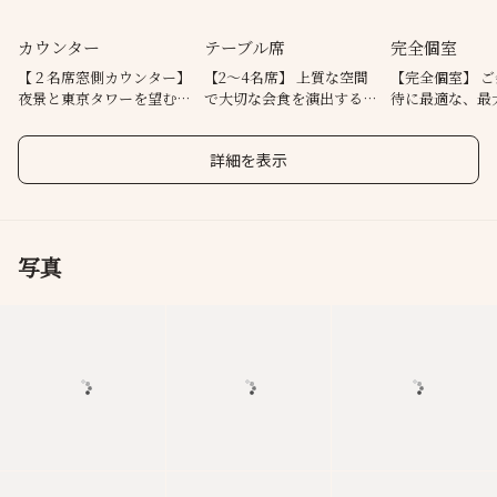
カウンター
テーブル席
完全個室
【２名席窓側カウンター】
【2～4名席】 上質な空間
【完全個室】 ご会食やご接
夜景と東京タワーを望む特
で大切な会食を演出するテ
待に最適な、最
等席 ※チャージ料3,000
ーブル席。
での完全個室
円
詳細を表示
写真