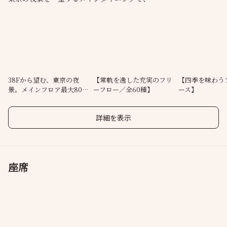
季節の食材を活かしたコース料理と厳選ステーキをご提供いたし
ます。
窓際席や6名様までの夜景個室、
最大10名様までご利用いただける個室もご用意。
接待や会食、記念日、ご家族でのお集まりなど、
38Fから望む、東京の夜
【常軌を逸した充実のフリ
【四季を味わう
景。メインフロア最大80名
ーフロー／全60種】
ース】
様々なシーンでご利用いただけます。
様まで対応
恵比寿駅からスカイウォーク直結。
詳細を表示
暑さや天候を気にせずお越しいただけます。
座席