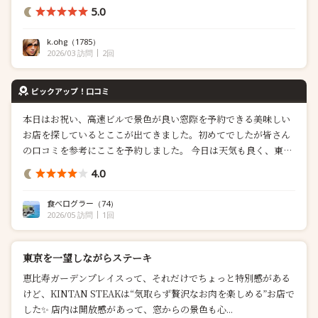
るお店はあるだろうか。。。 前回NEWoMAN高輪の焼肉 Bovin
5.0
d'Orに伺わせて頂いた連中プラス1名の計5名で訪問。久しぶりに
人とご飯食べたなぁ。kintanリスペクトの意味合いを込めて、服
k.ohg
（1785）
揃えて行こう...
2026/03 訪問
2回
ピックアップ！口コミ
本日はお祝い、高速ビルで景色が良い窓際を予約できる美味しい
お店を探しているとここが出てきました。初めてでしたが皆さん
の口コミを参考にここを予約しました。 今日は天気も良く、東京
タワー、六本木ヒルズの他、足立区の花火もかなり遠くですが見
4.0
れて、ものすごく良かったです！ まだ明るいうちから、乾杯シャ
パ...
食べログラー
（74）
2026/05 訪問
1回
東京を一望しながらステーキ
恵比寿ガーデンプレイスって、それだけでちょっと特別感がある
けど、KINTAN STEAKは“気取らず贅沢なお肉を楽しめる”お店で
した✨ 店内は開放感があって、窓からの景色も心...