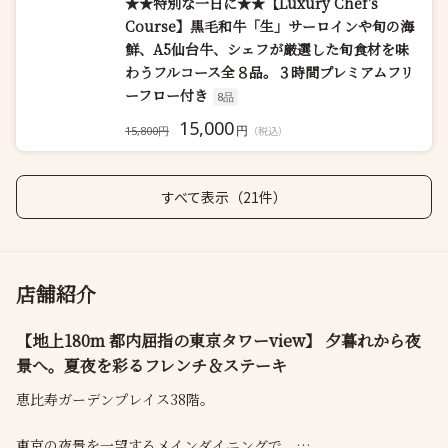
★★特別な一日に★★【Luxury Chef's
Course】黒毛和牛「生」サーロインや旬の海
鮮、A5仙台牛、シェフが厳選した旬食材を味
わうフルコース全８品。３時間プレミアムフリ
ーフロー付き
8品
15,000
円
15,800円
（税込）
すべて表示（21件）
店舗紹介
【地上180m 都内屈指の東京タワーview】 夕暮れから夜
景へ。夏夜を彩るフレンチ＆ステーキ
恵比寿ガーデンプレイス38階。
東京の夜景を一望するメインダイニングで、