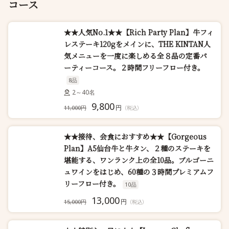
コース
★★人気No.1★★【Rich Party Plan】牛フィ
レステーキ120gをメインに、THE KINTAN人
気メニューを一度に楽しめる全８品の定番パ
ーティーコース。２時間フリーフロー付き。
8品
2～40名
9,800
円
11,000円
（税込）
★★接待、会食におすすめ★★【Gorgeous
Plan】A5仙台牛と牛タン、２種のステーキを
堪能する、ワンランク上の全10品。ブルゴーニ
ュワインをはじめ、60種の３時間プレミアムフ
リーフロー付き。
10品
13,000
円
15,000円
（税込）