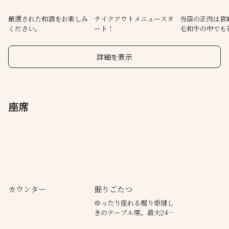
●デリバリー＆テイクアウト
厳選された和酒をお楽しみ
テイクアウトメニュースタ
当店の正肉は宮
ください。
ート！
毛和牛の中でも
ご注文時間 テイクアウト12:00～15:00 17:00～22:00
みを使用
デリバリー 12:30～15:00 17:00～2
詳細を表示
座席
カウンター
掘りごたつ
ゆったり座れる掘り炬燵し
きのテーブル席。最大24名
様までご利用いただけま