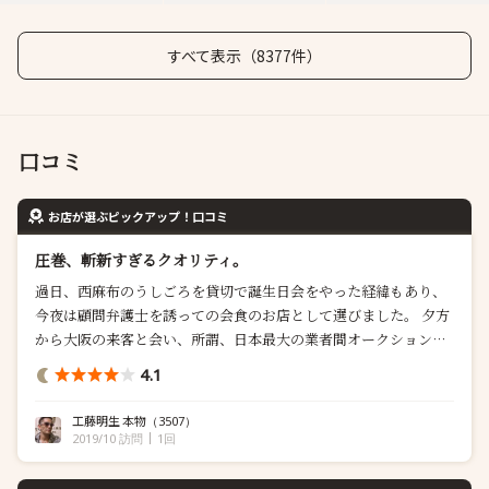
すべて表示（8377件）
口コミ
お店が選ぶピックアップ！口コミ
圧巻、斬新すぎるクオリティ。
過日、西麻布のうしごろを貸切で誕生日会をやった経緯もあり、
今夜は顧問弁護士を誘っての会食のお店として選びました。 夕方
から大阪の来客と会い、所謂、日本最大の業者間オークション会
社の社長との海外展開の打ち合わせだったのですが、このビジネ
4.1
スモデルは固い。 1300社以上の質屋達はこの様にしてブランド品
を売り買いしているのかと感心したのと同時に、私は前科も借金
工藤明生 本物
（3507）
も無いので古物商の免許を申請...
2019/10 訪問
1回