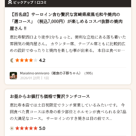
ピックアップ！口コミ
【百名店】サーロイン含む贅沢な宮崎県産黒毛和牛焼肉の
「選コース」（税込7,000円）が楽しめるコスパ抜群の焼肉
屋さん !!
恵比寿駅西口より徒歩1分ちょっと。便利な立地にある落ち着いた
雰囲気の焼肉屋さん。 カウンター席、テーブル席ともに比較的広
めの設計でゆったりと焼肉を楽しむ事が出来る。 本日は食べログ
より「選コース」で予約して2人で訪問。 ◼️選コース×2 ...
4.2
Maialino onnivoro（雑食の子豚ちゃん）
（995）
2026/01 訪問
1回
お昼からお値打ち価格で贅沢ランチコース
恵比寿本店では土日祝限定でランチ営業しているみたいです。 今
回食べた貫コースは赤身の希少部位とホルモンが食べられる全7品
の大満足なコース。 サーロインのすき焼きは目の前でス...
5.0