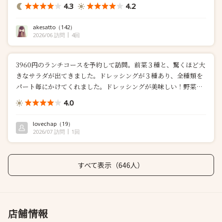
は、 コース LUCE（ルーチェ）※ランチ お一人様¥3,960（税
4.3
4.2
込） コース内容...
akesatto
（142）
2026/06 訪問
4回
3960円のランチコースを予約して訪問。前菜３種と、驚くほど大
きなサラダが出てきました。ドレッシングが３種あり、全種類を
パート毎にかけてくれました。ドレッシングが美味しい！野菜も
新...
4.0
lovechap
（19）
2026/07 訪問
1回
すべて表示（646人）
店舗情報