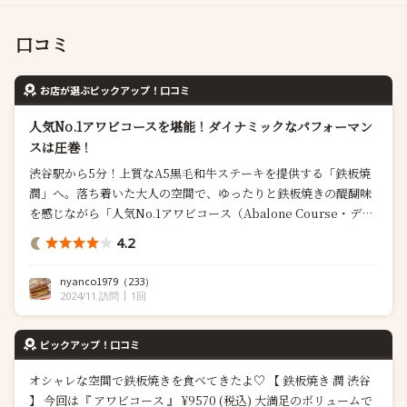
口コミ
お店が選ぶピックアップ！口コミ
人気No.1アワビコースを堪能！ダイナミックなパフォーマン
スは圧巻！
渋谷駅から5分！上質なA5黒毛和牛ステーキを提供する「鉄板焼
潤」へ。落ち着いた大人の空間で、ゆったりと鉄板焼きの醍醐味
を感じながら「人気No.1アワビコース（Abalone Course・デザ
ートビュッフェ付き/9570円・税込)」を。店内中央には、素材を
4.2
豪快に焼き上げる鉄板があり、ライブ感も楽しんできたのでご紹
介します。 人気No.1【鉄板焼 潤】アワビコース・デザートビュッ
nyanco1979
（233）
フェ付き( ...
2024/11 訪問
1回
ピックアップ！口コミ
オシャレな空間で鉄板焼きを食べてきたよ♡ 【 鉄板焼き 潤 渋谷
】 今回は『 アワビコース 』 ¥9570 (税込) 大満足のボリュームで