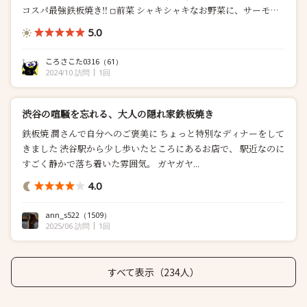
コスパ最強鉄板焼き‼️ ◽︎前菜 シャキシャキなお野菜に、サーモン
とキャビアの乗った 豪華な一品✨ ◽︎うにの一品 甘...
5.0
ころさこた0316
（61）
2024/10 訪問
1回
渋谷の喧騒を忘れる、大人の隠れ家鉄板焼き
鉄板焼 潤さんで自分へのご褒美に ちょっと特別なディナーをして
きました 渋谷駅から少し歩いたところにあるお店で、 駅近なのに
すごく静かで落ち着いた雰囲気。 ガヤガヤ...
4.0
ann_s522
（1509）
2025/06 訪問
1回
すべて表示（234人）