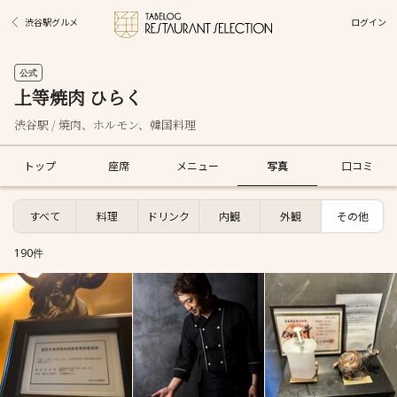
ログイン
渋谷駅グルメ
公式
上等焼肉 ひらく
渋谷駅 / 焼肉、ホルモン、韓国料理
トップ
座席
メニュー
写真
口コミ
すべて
料理
ドリンク
内観
外観
その他
190件