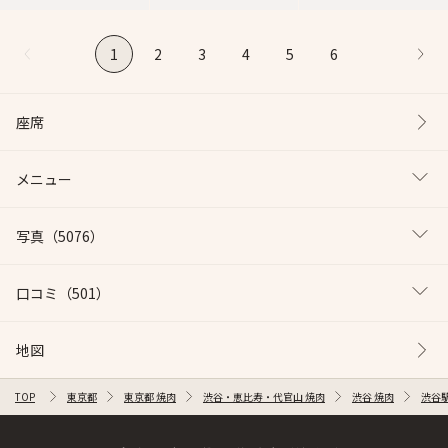
1
2
3
4
5
6
座席
メニュー
写真
（5076）
口コミ
（501）
地図
TOP
東京都
東京都 焼肉
渋谷・恵比寿・代官山 焼肉
渋谷 焼肉
渋谷駅