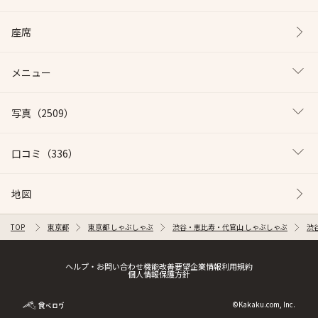
座席
メニュー
写真
（2509）
口コミ
（336）
地図
TOP
東京都
東京都 しゃぶしゃぶ
渋谷・恵比寿・代官山 しゃぶしゃぶ
渋
ヘルプ・お問い合わせ
機能改善要望
企業情報
利用規約
個人情報保護方針
©Kakaku.com, Inc.