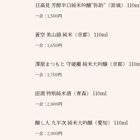
日高見 芳醇辛口純米吟醸”弥助”（宮城） 110m
一合：1,500円
蒼空 美山錦 純米（京都） 110ml
一合：1,650円
澤屋まつもと 守破離 純米大吟醸（京都） 110m
一合：1,750円
田酒 特別純米酒（青森） 110ml
一合：2,000円
醸し人 九平次 純米大吟醸（愛知） 110ml
一合：2,000円