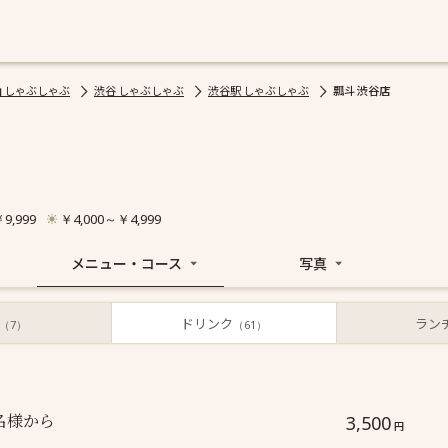
 しゃぶしゃぶ
渋谷 しゃぶしゃぶ
渋谷駅 しゃぶしゃぶ
瓢斗 渋谷店
9,999
￥4,000～￥4,999
メニュー・コース
写真
ドリンク
ラン
（7）
（61）
更新日 : 2026/07/10
(税込価格)
名様から
3,500
円