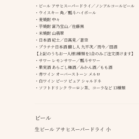
・ビール アサヒスーパードライ／ノンアルコールビール
・ウイスキー 角／瓢斗ハイボール
・麦焼酎 中々
・芋焼酎 富乃宝山／佐藤黒
・米焼酎 山翡翠
・日本酒 紀土／日髙見／蒼空
・プラチナ日本酒 醸し人 九平次／而今／田酒
【上記のうちお一人様1種類を1合のみご注文頂けます】
・サワー レモンサワー／瓢斗サワー
・果実酒 あらごし梅酒／みかん酒／もも酒
・赤ワイン オーバーストーン メルロ
・白ワイン ピーツ ピュア シャルドネ
・ソフトドリンク ウーロン茶、コーラなど 13種類
ビール
生ビール アサヒスーパードライ 小