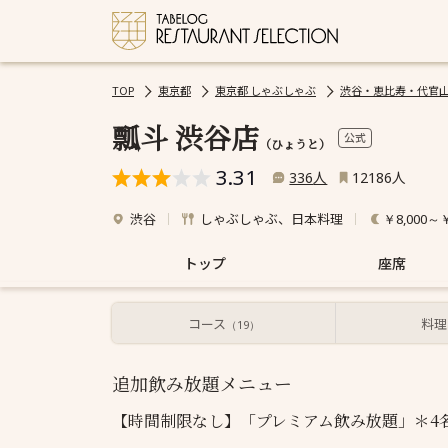
TOP
東京都
東京都 しゃぶしゃぶ
渋谷・恵比寿・代官山
瓢斗 渋谷店
公式
（ひょうと）
3.31
人
人
336
12186
渋谷
しゃぶしゃぶ、日本料理
￥8,000～￥
トップ
座席
コース
料理
ドリンク
（19）
追加飲み放題メニュー
【時間制限なし】「プレミアム飲み放題」＊4