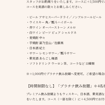
スタッフがお酌周りをいたします。コースに＋3,500円
コースを美酒の数々とお楽しみください。
・ビール アサヒスーパードライ／ノンアルコールビール
・ウイスキー 角／瓢斗ハイボール
・赤ワイン オーバーストーン メルロ
・白ワイン ピーツ ピュア シャルドネ
・麦焼酎 中々
・芋焼酎 富乃宝山／佐藤黒
・日本酒 紀土
・サワー レモンサワー／瓢斗サワー
・果実酒 あらごし梅酒
・ソフトドリンク ウーロン茶、コーラなど 11種類
※＋1,000円でプラチナ飲み放題へ変更可。ご希望の場
【時間制限なし】「プラチナ飲み放題」＊4名
プレミアム飲み放題よりもウィスキー、日本酒、果実酒な
をいたします。コース（一部を除く）に＋4,500円でお